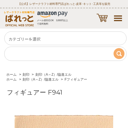
【公式】レザークラフト材料専門店ぱれっと‐皮革･キット･工具等を販売
メール便対応OK 3,000円以上
で送料無料
ホーム
>
刻印
>
刻印（A～Z）/協進エル
ホーム
>
刻印（A～Z）/協進エル
>
Fフィギュアー
フィギュアー F941