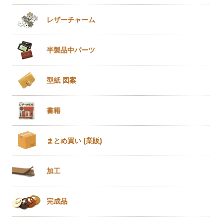
レザー
チャーム
半製品
中パーツ
型紙 図案
書籍
まとめ買い
(業販)
加工
完成品