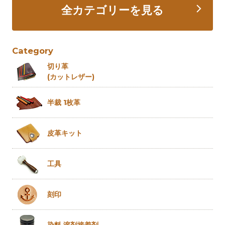
全カテゴリーを見る
Category
切り革
(カットレザー)
半裁 1枚革
皮革キット
工具
刻印
染料 溶剤
接着剤