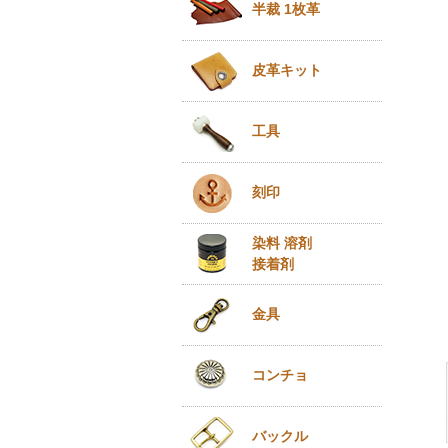
半裁 1枚革
皮革キット
工具
刻印
染料 溶剤
接着剤
金具
コンチョ
バックル