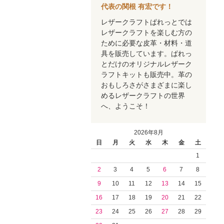
代表の関根 有宏です！
レザークラフトぱれっとでは
レザークラフトを楽しむ方の
ために必要な皮革・材料・道
具を販売しています。ぱれっ
とだけのオリジナルレザーク
ラフトキットも販売中。革の
おもしろさがさまざまに楽し
めるレザークラフトの世界
へ、ようこそ！
2026年8月
日
月
火
水
木
金
土
1
2
3
4
5
6
7
8
9
10
11
12
13
14
15
16
17
18
19
20
21
22
23
24
25
26
27
28
29