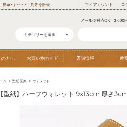
‐皮革･キット･工具等を販売
マイアカウント
ロ
メール便対応OK 3,00
ての方へ
お買い物ガイド
店舗情報
教
ーム
>
型紙 図案
>
ウォレット
【型紙】ハーフウォレット 9x13cm 厚さ3c