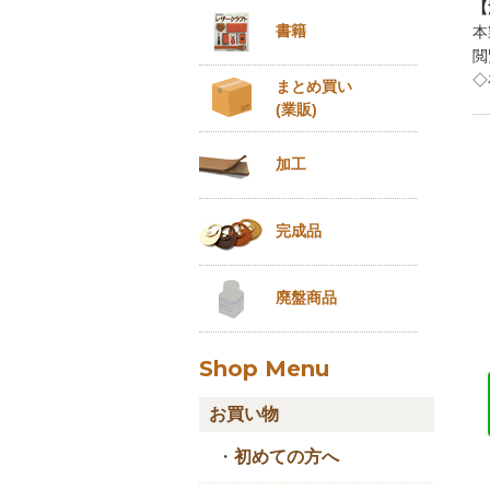
【
書籍
本
閲
◇
まとめ買い
(業販)
加工
完成品
廃盤商品
Shop Menu
お買い物
・
初めての方へ