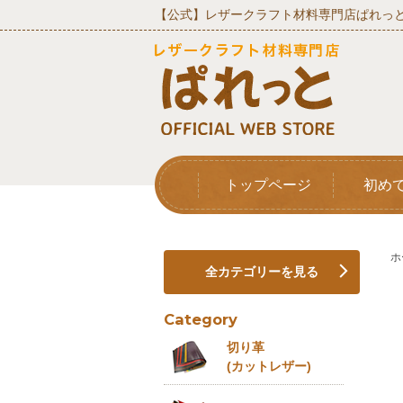
【公式】レザークラフト材料専門店ぱれっと
トップページ
初め
ホ
全カテゴリーを見る
Category
切り革
(カットレザー)