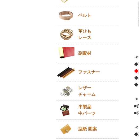
ベルト
革ひも
レース
副資材
＜
◆
◆
ファスナー
◆
◆
レザー
チャーム
＜
■
半製品
■
中パーツ
＜
型紙 図案
◆