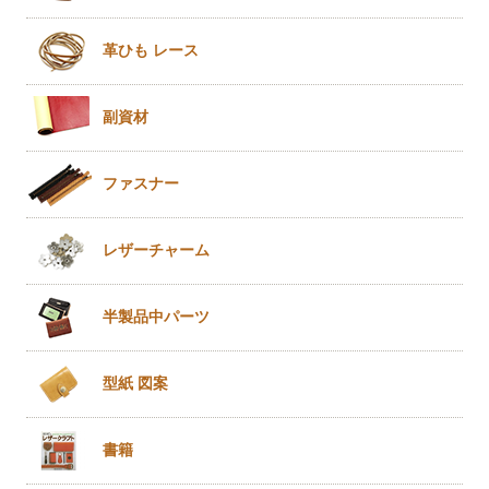
革ひも
レース
副資材
ファスナー
レザー
チャーム
半製品
中パーツ
型紙 図案
書籍