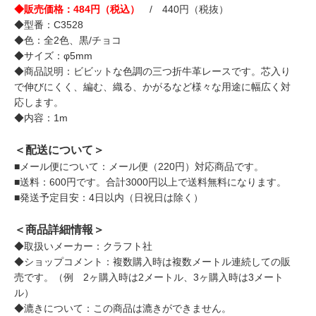
◆販売価格：484円（税込）
/ 440円（税抜）
◆型番：C3528
◆色：全2色、黒/チョコ
◆サイズ：φ5mm
◆商品説明：ビビットな色調の三つ折牛革レースです。芯入り
で伸びにくく、編む、織る、かがるなど様々な用途に幅広く対
応します。
◆内容：1m
＜配送について＞
■メール便について：メール便（220円）対応商品です。
■送料：600円です。合計3000円以上で送料無料になります。
■発送予定目安：4日以内（日祝日は除く）
＜商品詳細情報＞
◆取扱いメーカー：クラフト社
◆ショップコメント：複数購入時は複数メートル連続しての販
売です。（例 2ヶ購入時は2メートル、3ヶ購入時は3メート
ル）
◆漉きについて：この商品は漉きができません。