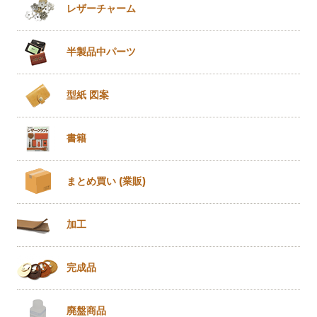
レザー
チャーム
半製品
中パーツ
型紙 図案
書籍
まとめ買い
(業販)
加工
完成品
廃盤商品