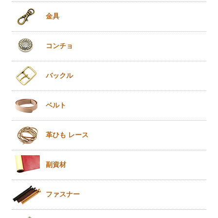
金具
コンチョ
バックル
ベルト
革ひも
レース
副資材
ファスナー