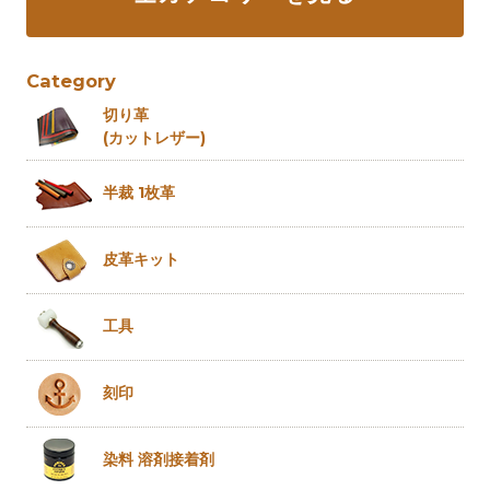
Category
切り革
(カットレザー)
半裁 1枚革
皮革キット
工具
刻印
染料 溶剤
接着剤