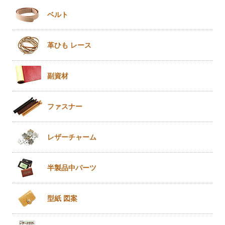
ベルト
革ひも
レース
副資材
ファスナー
レザー
チャーム
半製品
中パーツ
型紙 図案