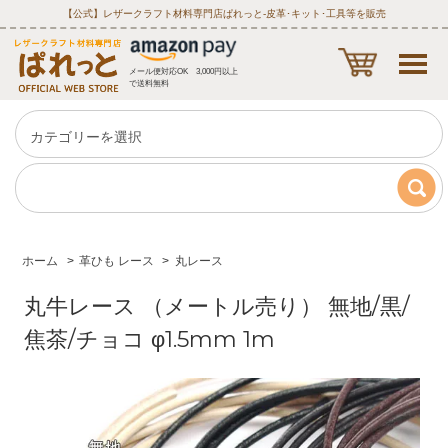
【公式】レザークラフト材料専門店ぱれっと‐皮革･キット･工具等を販売
メール便対応OK 3,000円以上
で送料無料
ホーム
>
革ひも レース
>
丸レース
丸牛レース （メートル売り） 無地/黒/
焦茶/チョコ φ1.5mm 1m