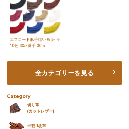
エスコード麻手縫い糸 細 全
10色 30/3番手 30m
全カテゴリーを見る
Category
切り革
(カットレザー)
半裁 1枚革