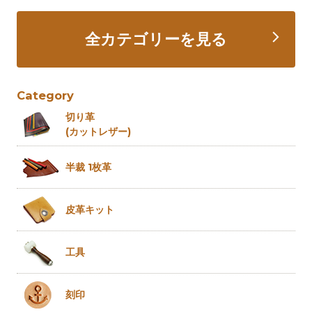
全カテゴリーを見る
Category
切り革
(カットレザー)
半裁 1枚革
皮革キット
工具
刻印