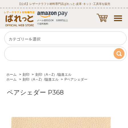
【公式】レザークラフト材料専門店ぱれっと‐皮革･キット･工具等を販売
メール便対応OK 3,000円以上
で送料無料
ホーム
>
刻印
>
刻印（A～Z）/協進エル
ホーム
>
刻印（A～Z）/協進エル
>
Pペアシェダー
ペアシェダー P368