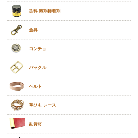
染料 溶剤
接着剤
金具
コンチョ
バックル
ベルト
革ひも
レース
副資材