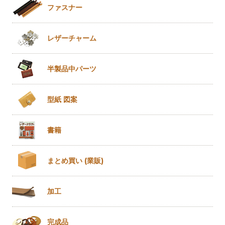
ファスナー
レザー
チャーム
半製品
中パーツ
型紙 図案
書籍
まとめ買い
(業販)
加工
完成品