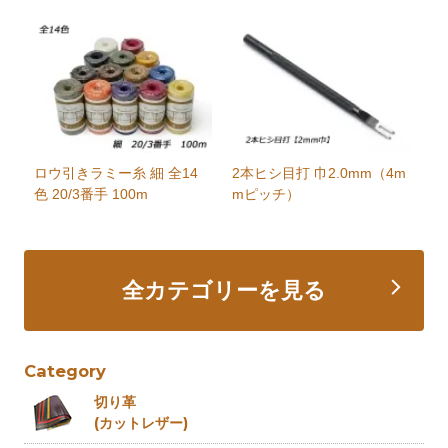
ロウ引きラミー糸 細 全14
2本ヒシ目打 巾2.0mm（4m
色 20/3番手 100m
mピッチ）
全カテゴリーを見る
Category
切り革
(カットレザー)