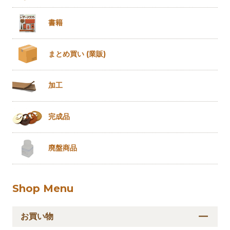
書籍
まとめ買い
(業販)
加工
完成品
廃盤商品
Shop Menu
お買い物