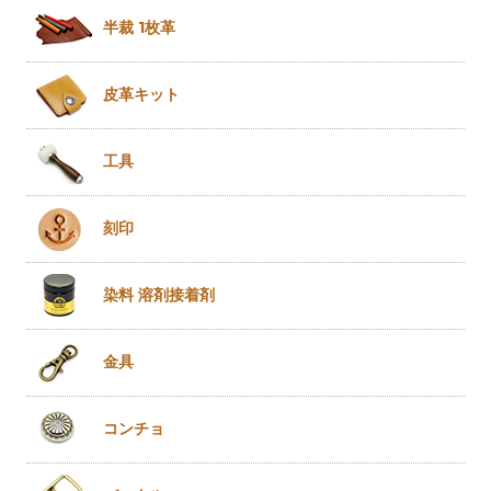
半裁 1枚革
皮革キット
工具
刻印
染料 溶剤
接着剤
金具
コンチョ