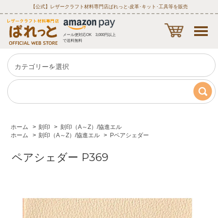
【公式】レザークラフト材料専門店ぱれっと‐皮革･キット･工具等を販売
メール便対応OK 3,000円以上
で送料無料
ホーム
>
刻印
>
刻印（A～Z）/協進エル
ホーム
>
刻印（A～Z）/協進エル
>
Pペアシェダー
ペアシェダー P369