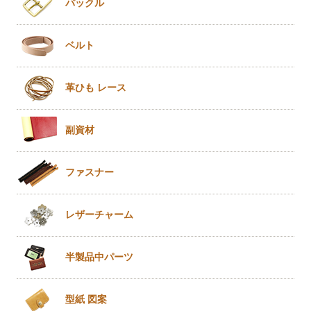
バックル
ベルト
革ひも
レース
副資材
ファスナー
レザー
チャーム
半製品
中パーツ
型紙 図案