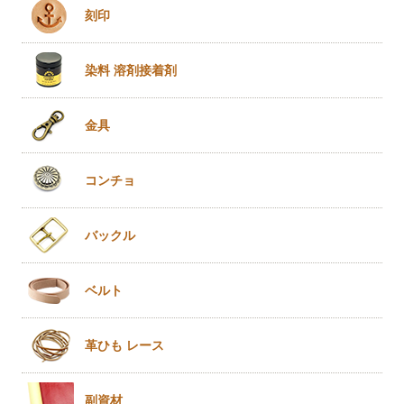
刻印
染料 溶剤
接着剤
金具
コンチョ
バックル
ベルト
革ひも
レース
副資材