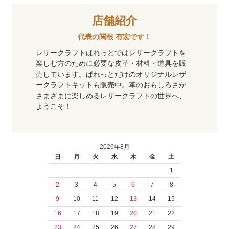
店舗紹介
代表の関根 有宏です！
レザークラフトぱれっとではレザークラフトを
楽しむ方のために必要な皮革・材料・道具を販
売しています。ぱれっとだけのオリジナルレザ
ークラフトキットも販売中。革のおもしろさが
さまざまに楽しめるレザークラフトの世界へ、
ようこそ！
2026年8月
日
月
火
水
木
金
土
1
2
3
4
5
6
7
8
9
10
11
12
13
14
15
16
17
18
19
20
21
22
23
24
25
26
27
28
29