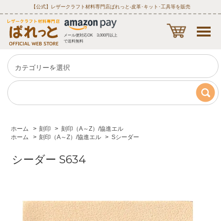
【公式】レザークラフト材料専門店ぱれっと‐皮革･キット･工具等を販売
メール便対応OK 3,000円以上
で送料無料
ホーム
>
刻印
>
刻印（A～Z）/協進エル
ホーム
>
刻印（A～Z）/協進エル
>
Sシーダー
シーダー S634