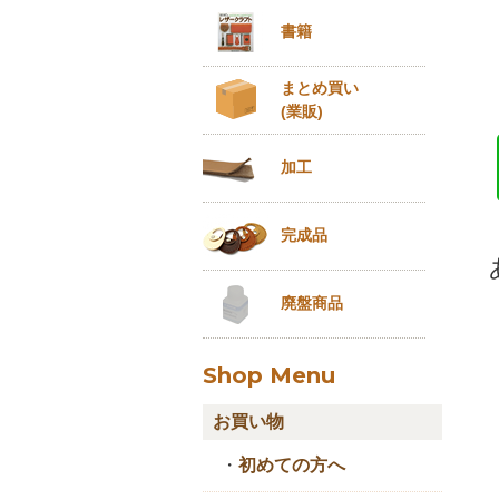
書籍
まとめ買い
(業販)
加工
完成品
廃盤商品
Shop Menu
お買い物
・
初めての方へ