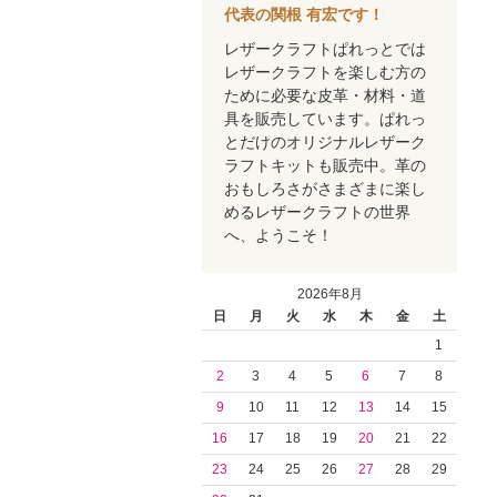
代表の関根 有宏です！
レザークラフトぱれっとでは
レザークラフトを楽しむ方の
ために必要な皮革・材料・道
具を販売しています。ぱれっ
とだけのオリジナルレザーク
ラフトキットも販売中。革の
おもしろさがさまざまに楽し
めるレザークラフトの世界
へ、ようこそ！
2026年8月
日
月
火
水
木
金
土
1
2
3
4
5
6
7
8
9
10
11
12
13
14
15
16
17
18
19
20
21
22
23
24
25
26
27
28
29