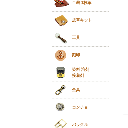
半裁 1枚革
皮革キット
工具
刻印
染料 溶剤
接着剤
金具
コンチョ
バックル