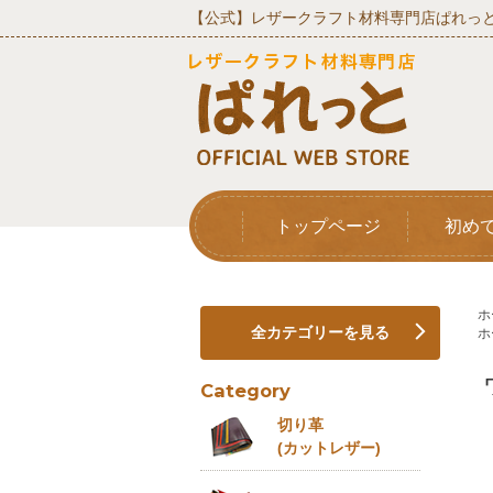
【公式】レザークラフト材料専門店ぱれっと
トップページ
初め
ホ
全カテゴリーを見る
ホ
Category
切り革
(カットレザー)