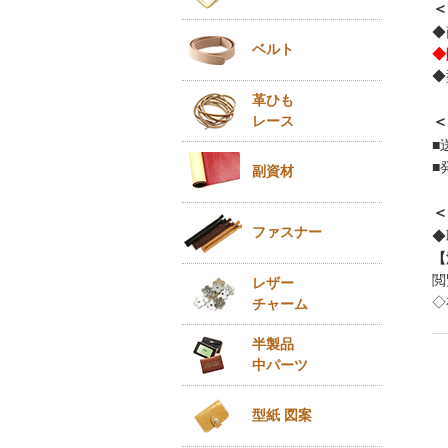
＜
◆
ベルト
◆
◆
革ひも
レース
＜
■
■
副資材
＜
ファスナー
◆
【
閲
レザー
◇
チャーム
半製品
中パーツ
型紙 図案