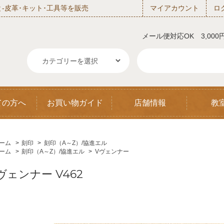
‐皮革･キット･工具等を販売
マイアカウント
ロ
メール便対応OK 3,00
ての方へ
お買い物ガイド
店舗情報
教
ーム
>
刻印
>
刻印（A～Z）/協進エル
ーム
>
刻印（A～Z）/協進エル
>
Vヴェンナー
ヴェンナー V462