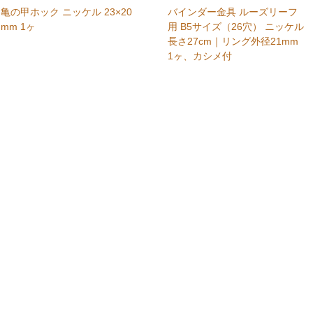
亀の甲ホック ニッケル 23×20
バインダー金具 ルーズリーフ
mm 1ヶ
用 B5サイズ（26穴） ニッケル
長さ27cm｜リング外径21mm
1ヶ、カシメ付