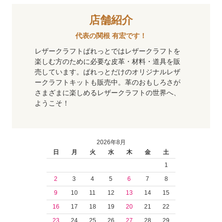
店舗紹介
代表の関根 有宏です！
レザークラフトぱれっとではレザークラフトを
楽しむ方のために必要な皮革・材料・道具を販
売しています。ぱれっとだけのオリジナルレザ
ークラフトキットも販売中。革のおもしろさが
さまざまに楽しめるレザークラフトの世界へ、
ようこそ！
2026年8月
日
月
火
水
木
金
土
1
2
3
4
5
6
7
8
9
10
11
12
13
14
15
16
17
18
19
20
21
22
23
24
25
26
27
28
29