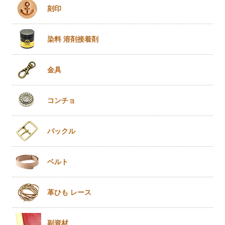
刻印
染料 溶剤
接着剤
金具
コンチョ
バックル
ベルト
革ひも
レース
副資材