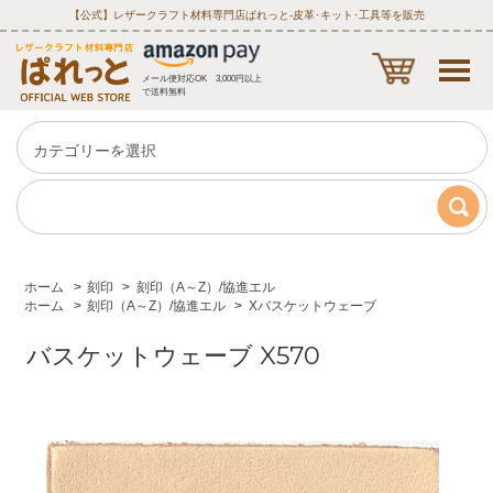
【公式】レザークラフト材料専門店ぱれっと‐皮革･キット･工具等を販売
メール便対応OK 3,000円以上
で送料無料
ホーム
>
刻印
>
刻印（A～Z）/協進エル
ホーム
>
刻印（A～Z）/協進エル
>
Xバスケットウェーブ
バスケットウェーブ X570