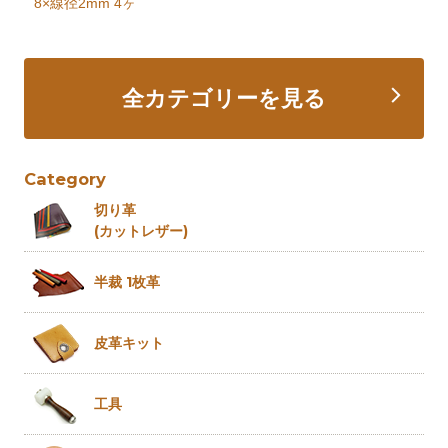
8×線径2mm 4ヶ
全カテゴリーを見る
Category
切り革
(カットレザー)
半裁 1枚革
皮革キット
工具