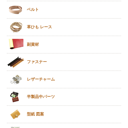
ベルト
革ひも
レース
副資材
ファスナー
レザー
チャーム
半製品
中パーツ
型紙 図案