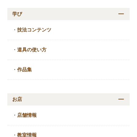
学び
・
技法コンテンツ
・
道具の使い方
・
作品集
お店
・
店舗情報
・
教室情報