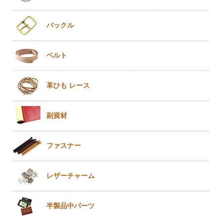
バックル
ベルト
革ひも
レース
副資材
ファスナー
レザー
チャーム
半製品
中パーツ