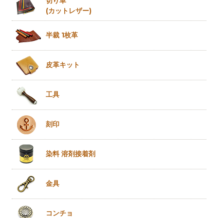
切り革
(カットレザー)
半裁 1枚革
皮革キット
工具
刻印
染料 溶剤
接着剤
金具
コンチョ