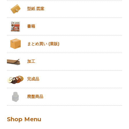
型紙 図案
書籍
まとめ買い
(業販)
加工
完成品
廃盤商品
Shop Menu