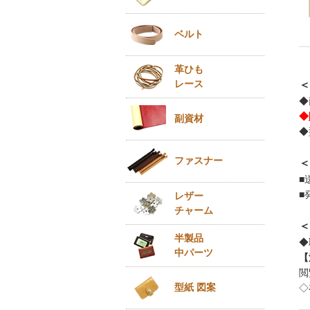
ベルト
革ひも
レース
＜
◆
◆
副資材
◆
ファスナー
＜
■
■
レザー
チャーム
＜
半製品
◆
中パーツ
【
閲
型紙 図案
◇