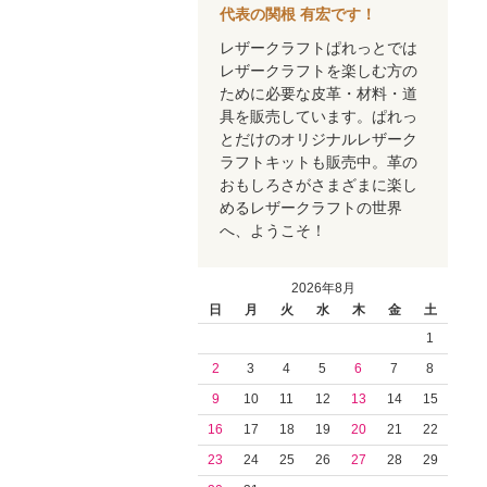
代表の関根 有宏です！
レザークラフトぱれっとでは
レザークラフトを楽しむ方の
ために必要な皮革・材料・道
具を販売しています。ぱれっ
とだけのオリジナルレザーク
ラフトキットも販売中。革の
おもしろさがさまざまに楽し
めるレザークラフトの世界
へ、ようこそ！
2026年8月
日
月
火
水
木
金
土
1
2
3
4
5
6
7
8
9
10
11
12
13
14
15
16
17
18
19
20
21
22
23
24
25
26
27
28
29