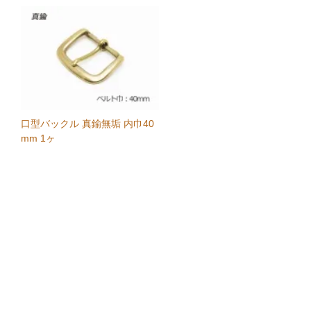
口型バックル 真鍮無垢 内巾40
mm 1ヶ