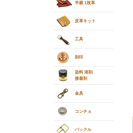
半裁 1枚革
皮革キット
工具
刻印
染料 溶剤
接着剤
金具
コンチョ
バックル