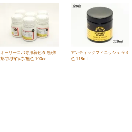
オーリーコバ専用着色液 黒/焦
アンティックフィニッシュ 全8
茶/赤茶/白/赤/無色 100cc
色 118ml