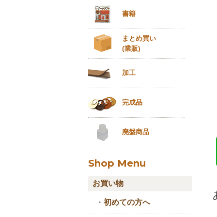
書籍
まとめ買い
(業販)
加工
完成品
廃盤商品
Shop Menu
お買い物
・
初めての方へ