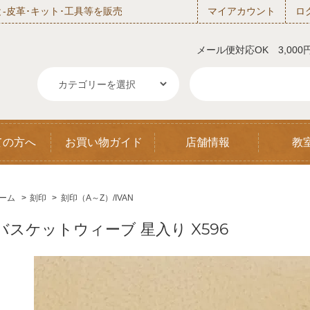
‐皮革･キット･工具等を販売
マイアカウント
ロ
メール便対応OK 3,00
ての方へ
お買い物ガイド
店舗情報
教
ーム
>
刻印
>
刻印（A～Z）/IVAN
バスケットウィーブ 星入り X596