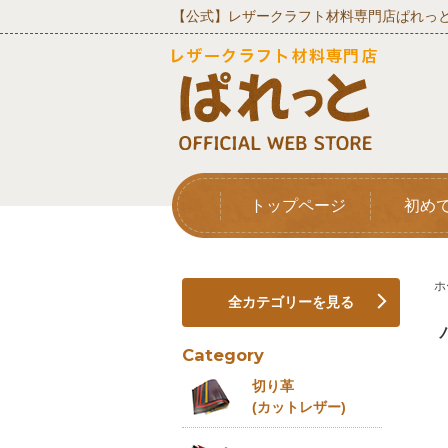
【公式】レザークラフト材料専門店ぱれっと
トップページ
初め
ホ
全カテゴリーを見る
Category
切り革
(カットレザー)