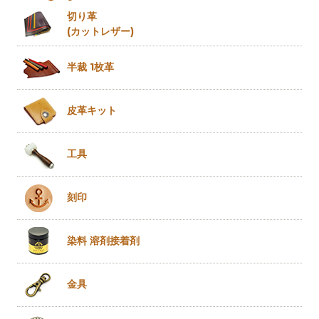
切り革
(カットレザー)
半裁 1枚革
皮革キット
工具
刻印
染料 溶剤
接着剤
金具