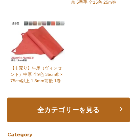
糸 5番手 全15色 25m巻
【巾売り】牛床（ヴィンセ
ント）中厚 全9色 35cm巾×
75cm以上 1.3mm前後 1巻
全カテゴリーを見る
Category