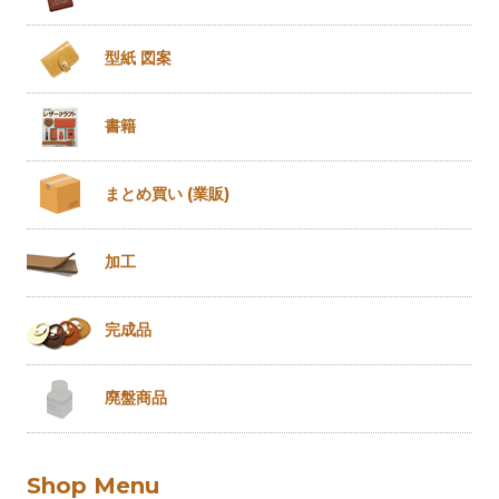
型紙 図案
書籍
まとめ買い
(業販)
加工
完成品
廃盤商品
Shop Menu