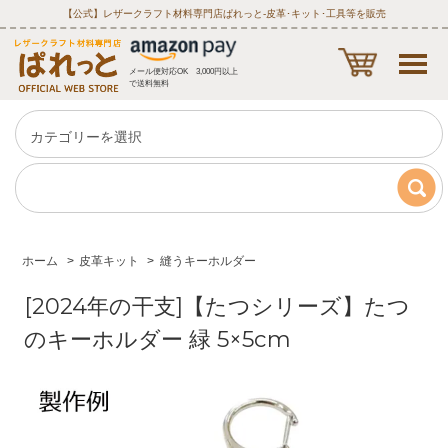
【公式】レザークラフト材料専門店ぱれっと‐皮革･キット･工具等を販売
メール便対応OK 3,000円以上
で送料無料
ホーム
>
皮革キット
>
縫うキーホルダー
[2024年の干支]【たつシリーズ】たつ
のキーホルダー 緑 5×5cm