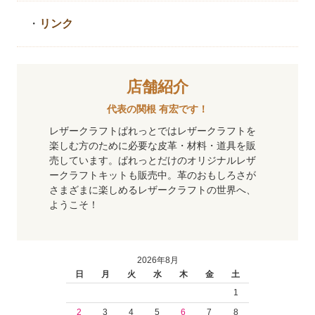
・
リンク
店舗紹介
代表の関根 有宏です！
レザークラフトぱれっとではレザークラフトを
楽しむ方のために必要な皮革・材料・道具を販
売しています。ぱれっとだけのオリジナルレザ
ークラフトキットも販売中。革のおもしろさが
さまざまに楽しめるレザークラフトの世界へ、
ようこそ！
2026年8月
日
月
火
水
木
金
土
1
2
3
4
5
6
7
8