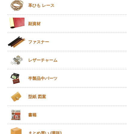
革ひも
レース
副資材
ファスナー
レザー
チャーム
半製品
中パーツ
型紙 図案
書籍
まとめ買い
(業販)