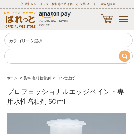
【公式】レザークラフト材料専門店ぱれっと‐皮革･キット･工具等を販売
メール便対応OK 3,000円以上
で送料無料
ホーム
>
染料 溶剤 接着剤
>
コバ仕上げ
プロフェッショナルエッジペイント専
用水性増粘剤 50ml