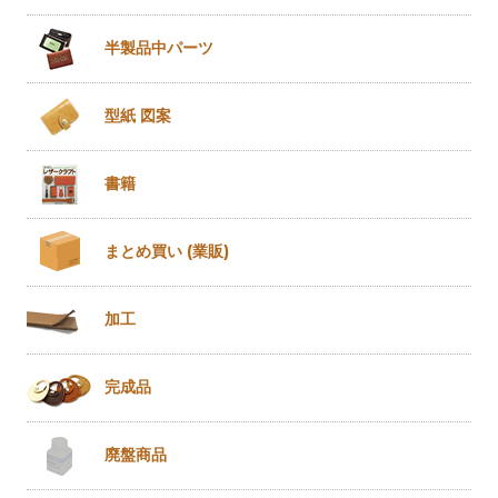
半製品
中パーツ
型紙 図案
書籍
まとめ買い
(業販)
加工
完成品
廃盤商品