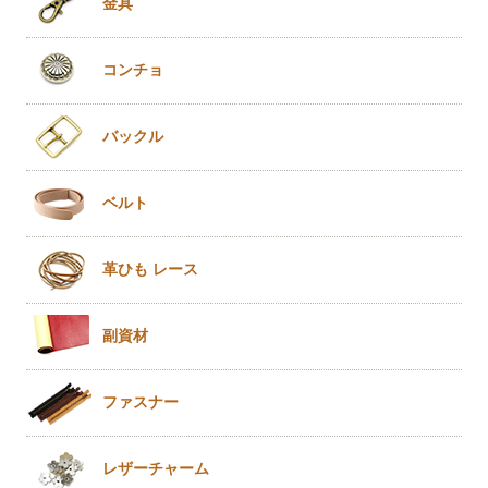
金具
コンチョ
バックル
ベルト
革ひも
レース
副資材
ファスナー
レザー
チャーム