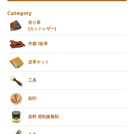
Category
切り革
(カットレザー)
半裁 1枚革
皮革キット
工具
刻印
染料 溶剤
接着剤