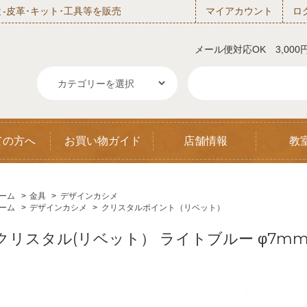
‐皮革･キット･工具等を販売
マイアカウント
ロ
メール便対応OK 3,00
ての方へ
お買い物ガイド
店舗情報
教
ーム
>
金具
>
デザインカシメ
ーム
>
デザインカシメ
>
クリスタルポイント（リベット）
クリスタル(リベット） ライトブルー φ7mm