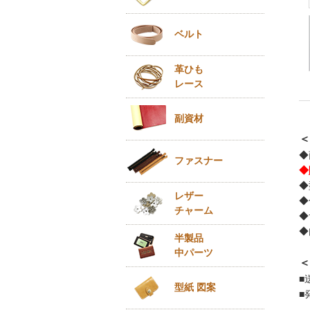
ベルト
革ひも
レース
副資材
＜
◆
ファスナー
◆
◆
レザー
◆
チャーム
◆
◆
半製品
中パーツ
＜
■
型紙 図案
■