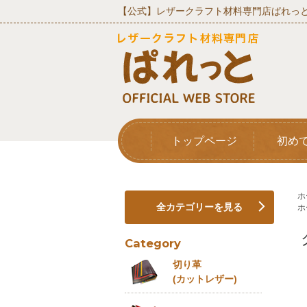
【公式】レザークラフト材料専門店ぱれっと
トップページ
初め
ホ
全カテゴリーを見る
ホ
Category
切り革
(カットレザー)