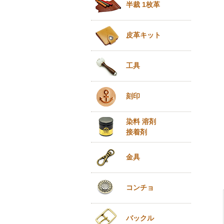
半裁 1枚革
皮革キット
工具
刻印
染料 溶剤
接着剤
金具
コンチョ
バックル