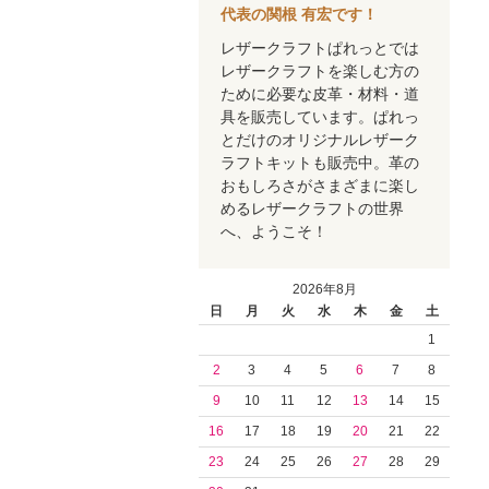
代表の関根 有宏です！
レザークラフトぱれっとでは
レザークラフトを楽しむ方の
ために必要な皮革・材料・道
具を販売しています。ぱれっ
とだけのオリジナルレザーク
ラフトキットも販売中。革の
おもしろさがさまざまに楽し
めるレザークラフトの世界
へ、ようこそ！
2026年8月
日
月
火
水
木
金
土
1
2
3
4
5
6
7
8
9
10
11
12
13
14
15
16
17
18
19
20
21
22
23
24
25
26
27
28
29