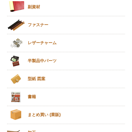
副資材
ファスナー
レザー
チャーム
半製品
中パーツ
型紙 図案
書籍
まとめ買い
(業販)