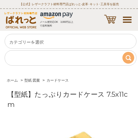
【公式】レザークラフト材料専門店ぱれっと‐皮革･キット･工具等を販売
メール便対応OK 3,000円以上
で送料無料
ホーム
>
型紙 図案
>
カードケース
【型紙】たっぷりカードケース 7.5x11c
m