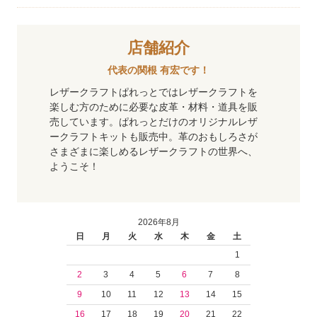
店舗紹介
代表の関根 有宏です！
レザークラフトぱれっとではレザークラフトを
楽しむ方のために必要な皮革・材料・道具を販
売しています。ぱれっとだけのオリジナルレザ
ークラフトキットも販売中。革のおもしろさが
さまざまに楽しめるレザークラフトの世界へ、
ようこそ！
2026年8月
日
月
火
水
木
金
土
1
2
3
4
5
6
7
8
9
10
11
12
13
14
15
16
17
18
19
20
21
22