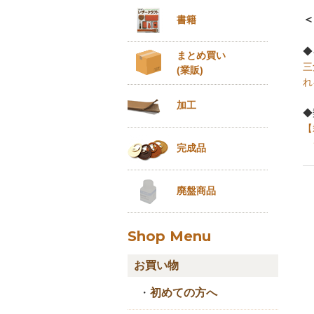
＜
書籍
◆
まとめ買い
三
(業販)
れ
加工
◆
【
完成品
廃盤商品
Shop Menu
お買い物
・
初めての方へ