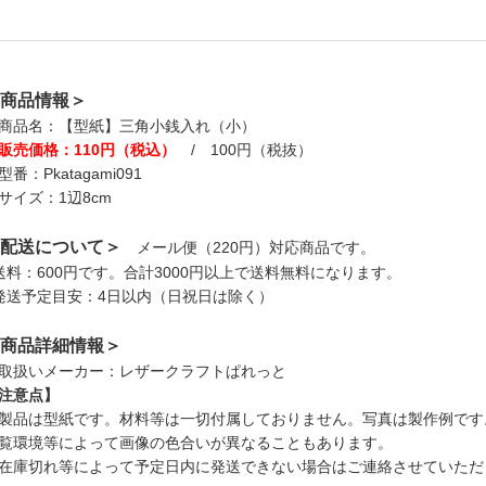
商品情報＞
商品名：【型紙】三角小銭入れ（小）
販売価格：110円（税込）
/ 100円（税抜）
型番：Pkatagami091
サイズ：1辺8cm
配送について＞
メール便（220円）対応商品です。
送料：600円です。合計3000円以上で送料無料になります。
発送予定目安：4日以内（日祝日は除く）
商品詳細情報＞
取扱いメーカー：レザークラフトぱれっと
注意点】
製品は型紙です。材料等は一切付属しておりません。写真は製作例です
覧環境等によって画像の色合いが異なることもあります。
在庫切れ等によって予定日内に発送できない場合はご連絡させていただ