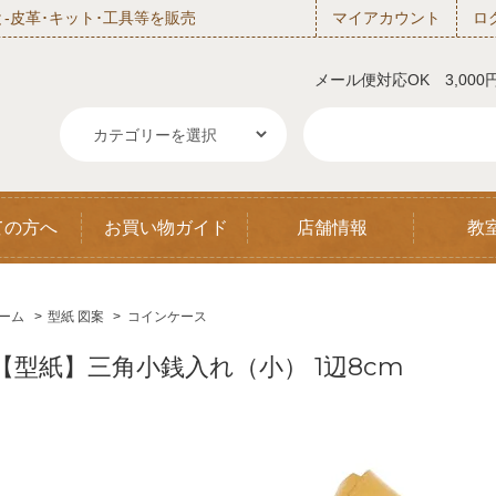
‐皮革･キット･工具等を販売
マイアカウント
ロ
メール便対応OK 3,00
ての方へ
お買い物ガイド
店舗情報
教
ーム
>
型紙 図案
>
コインケース
【型紙】三角小銭入れ（小） 1辺8cm