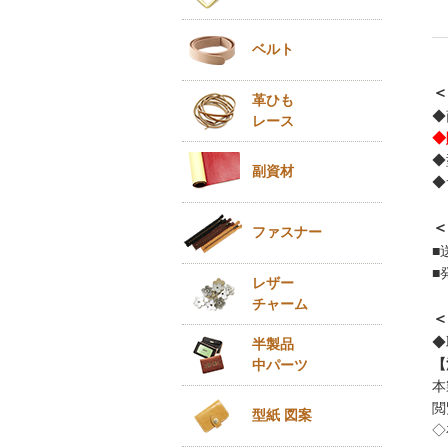
ベルト
＜
革ひも
◆
レース
◆
◆
副資材
◆
＜
ファスナー
■
■
レザー
チャーム
＜
◆
半製品
【
中パーツ
本
閲
型紙 図案
◇