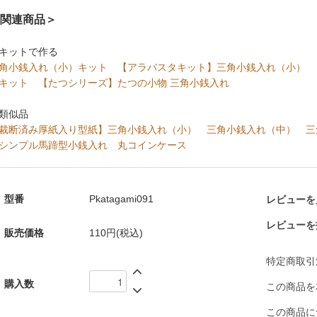
関連商品＞
キットで作る
角小銭入れ（小）キット
【アラバスタキット】三角小銭入れ（小）
キット
【たつシリーズ】たつの小物 三角小銭入れ
類似品
裁断済み厚紙入り型紙】三角小銭入れ（小）
三角小銭入れ（中）
三
シンプル馬蹄型小銭入れ
丸コインケース
型番
Pkatagami091
レビューを見
レビューを
販売価格
110円(税込)
特定商取引
購入数
この商品を
この商品に