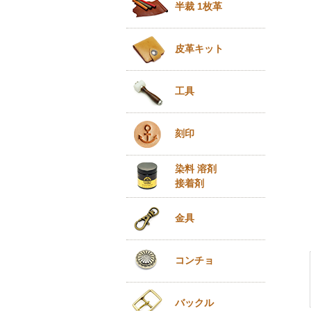
半裁 1枚革
皮革キット
工具
刻印
染料 溶剤
接着剤
金具
コンチョ
バックル