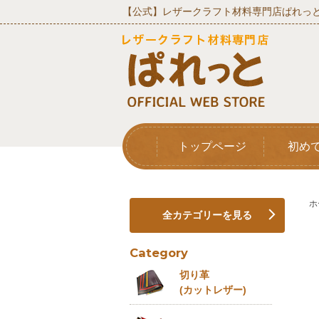
【公式】レザークラフト材料専門店ぱれっと
トップページ
初め
ホ
全カテゴリーを見る
Category
切り革
(カットレザー)