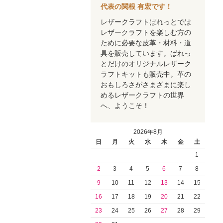
代表の関根 有宏です！
レザークラフトぱれっとでは
レザークラフトを楽しむ方の
ために必要な皮革・材料・道
具を販売しています。ぱれっ
とだけのオリジナルレザーク
ラフトキットも販売中。革の
おもしろさがさまざまに楽し
めるレザークラフトの世界
へ、ようこそ！
2026年8月
日
月
火
水
木
金
土
1
2
3
4
5
6
7
8
9
10
11
12
13
14
15
16
17
18
19
20
21
22
23
24
25
26
27
28
29