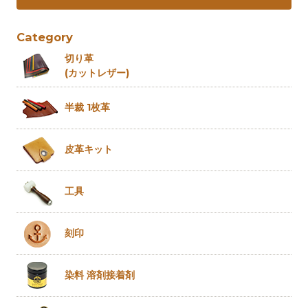
Category
切り革
(カットレザー)
半裁 1枚革
皮革キット
工具
刻印
染料 溶剤
接着剤