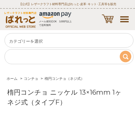
【公式】レザークラフト材料専門店ぱれっと‐皮革･キット･工具等を販売
メール便対応OK 3,000円以上
で送料無料
ホーム
>
コンチョ
>
楕円コンチョ（ネジ式）
楕円コンチョ ニッケル 13×16mm 1ヶ
ネジ式（タイプF）