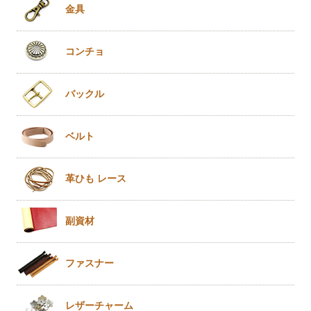
金具
コンチョ
バックル
ベルト
革ひも
レース
副資材
ファスナー
レザー
チャーム