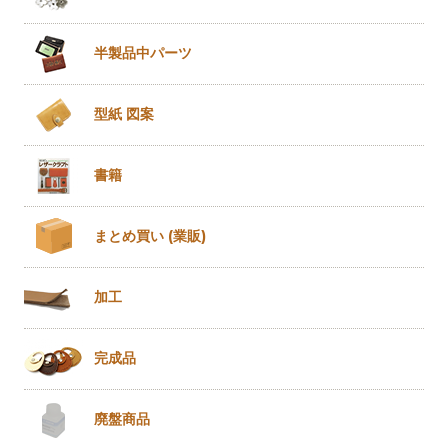
半製品
中パーツ
型紙 図案
書籍
まとめ買い
(業販)
加工
完成品
廃盤商品