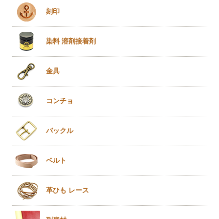
刻印
染料 溶剤
接着剤
金具
コンチョ
バックル
ベルト
革ひも
レース