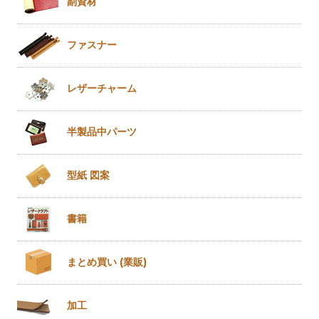
副資材
ファスナー
レザー
チャーム
半製品
中パーツ
型紙 図案
書籍
まとめ買い
(業販)
加工