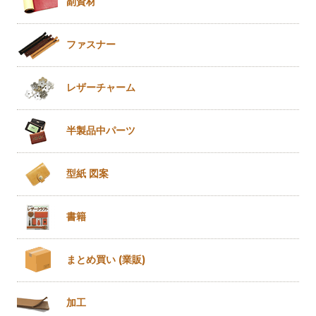
副資材
ファスナー
レザー
チャーム
半製品
中パーツ
型紙 図案
書籍
まとめ買い
(業販)
加工