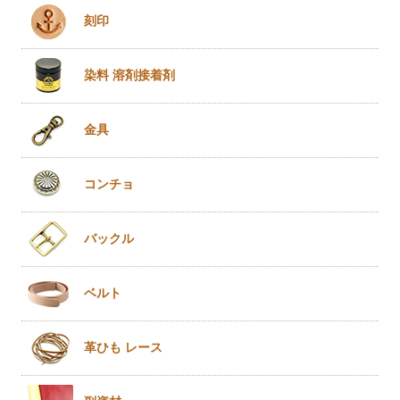
刻印
染料 溶剤
接着剤
金具
コンチョ
バックル
ベルト
革ひも
レース