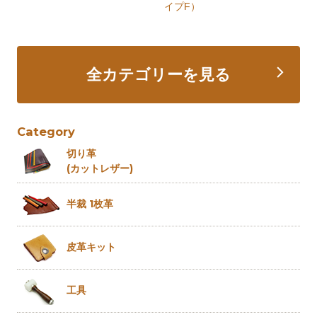
イプF）
全カテゴリーを見る
Category
切り革
(カットレザー)
半裁 1枚革
皮革キット
工具