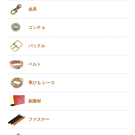
金具
コンチョ
バックル
ベルト
革ひも
レース
副資材
ファスナー