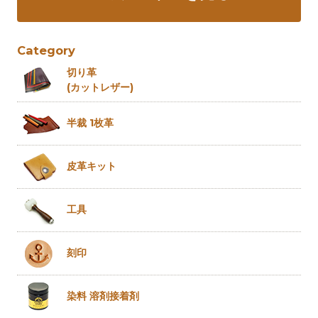
Category
切り革
(カットレザー)
半裁 1枚革
皮革キット
工具
刻印
染料 溶剤
接着剤