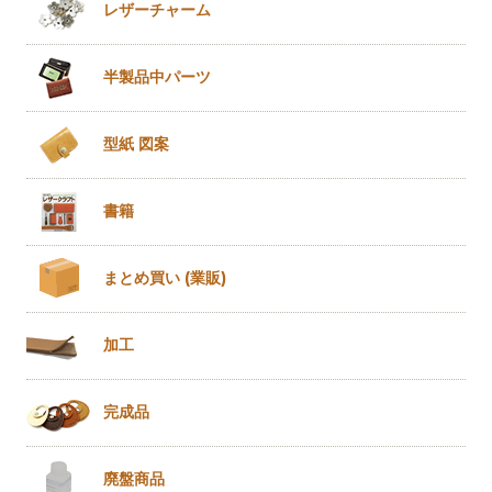
レザー
チャーム
半製品
中パーツ
型紙 図案
書籍
まとめ買い
(業販)
加工
完成品
廃盤商品