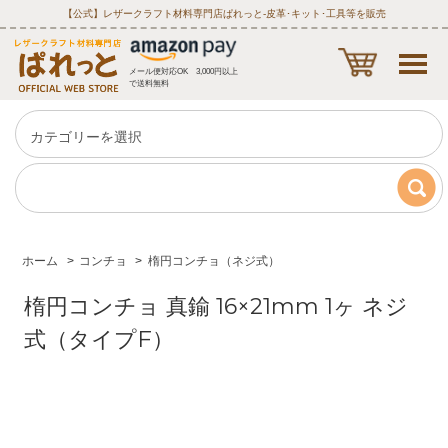
【公式】レザークラフト材料専門店ぱれっと‐皮革･キット･工具等を販売
メール便対応OK 3,000円以上
で送料無料
ホーム
>
コンチョ
>
楕円コンチョ（ネジ式）
楕円コンチョ 真鍮 16×21mm 1ヶ ネジ
式（タイプF）