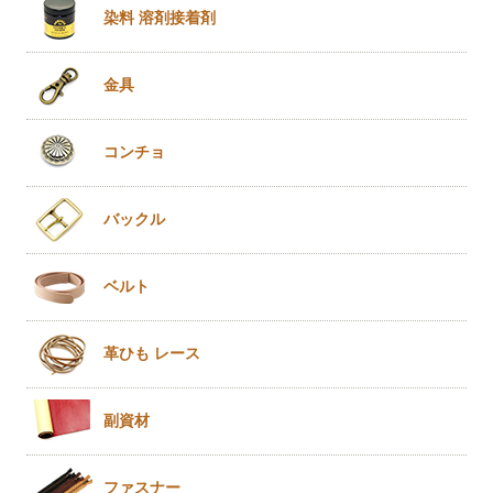
染料 溶剤
接着剤
金具
コンチョ
バックル
ベルト
革ひも
レース
副資材
ファスナー