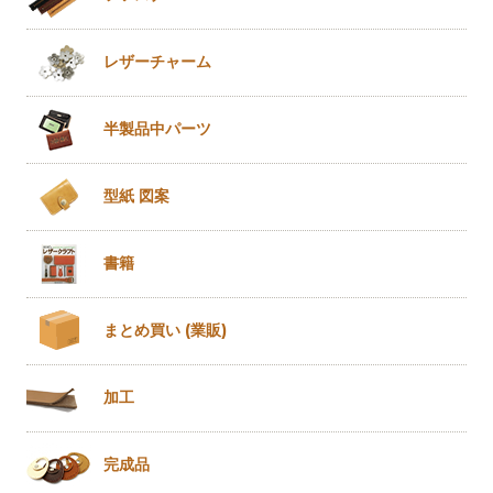
レザー
チャーム
半製品
中パーツ
型紙 図案
書籍
まとめ買い
(業販)
加工
完成品