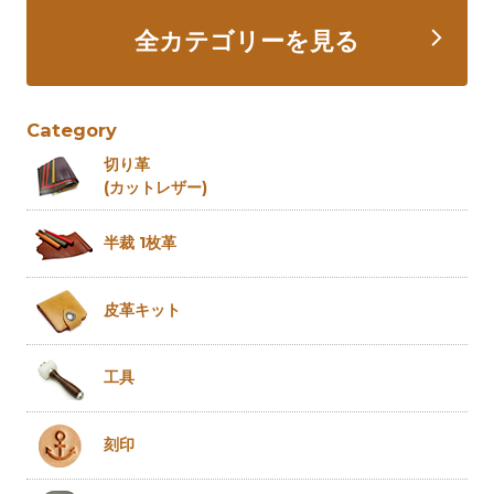
全カテゴリーを見る
Category
切り革
(カットレザー)
半裁 1枚革
皮革キット
工具
刻印