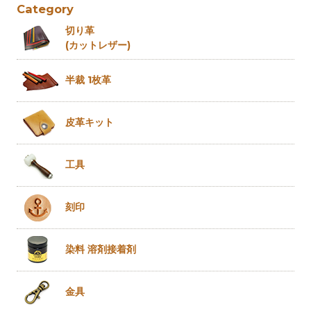
Category
切り革
(カットレザー)
半裁 1枚革
皮革キット
工具
刻印
染料 溶剤
接着剤
金具