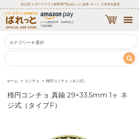
【公式】レザークラフト材料専門店ぱれっと‐皮革･キット･工具等を販売
メール便対応OK 3,000円以上
で送料無料
ホーム
>
コンチョ
>
楕円コンチョ（ネジ式）
楕円コンチョ 真鍮 29×33.5mm 1ヶ ネ
ジ式（タイプF）