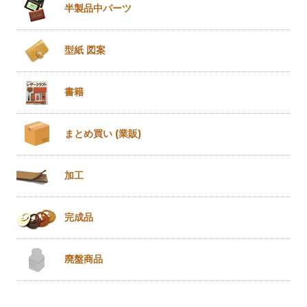
半製品
中パーツ
型紙 図案
書籍
まとめ買い
(業販)
加工
完成品
廃盤商品