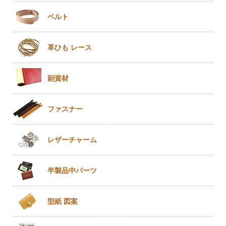
ベルト
革ひも
レース
副資材
ファスナー
レザー
チャーム
半製品
中パーツ
型紙 図案