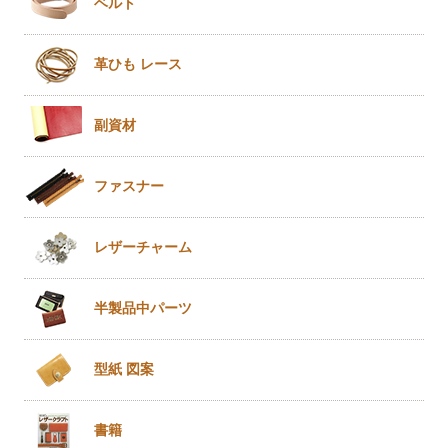
ベルト
革ひも
レース
副資材
ファスナー
レザー
チャーム
半製品
中パーツ
型紙 図案
書籍