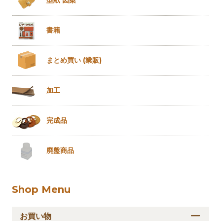
型紙 図案
書籍
まとめ買い
(業販)
加工
完成品
廃盤商品
Shop Menu
お買い物