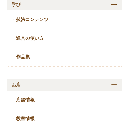
学び
・
技法コンテンツ
・
道具の使い方
・
作品集
お店
・
店舗情報
・
教室情報