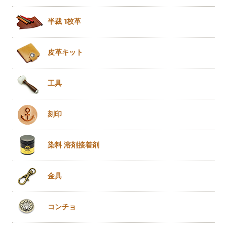
半裁 1枚革
皮革キット
工具
刻印
染料 溶剤
接着剤
金具
コンチョ