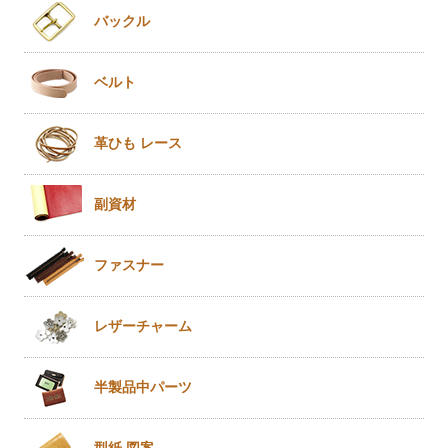
バックル
ベルト
革ひも
レース
副資材
ファスナー
レザー
チャーム
半製品
中パーツ