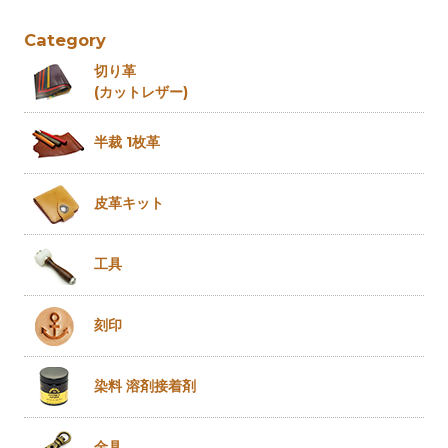
Category
切り革
(カットレザー)
半裁 1枚革
皮革キット
工具
刻印
染料 溶剤
接着剤
金具