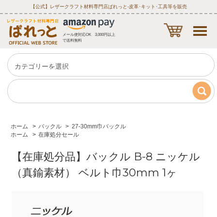
【公式】レザークラフト材料専門店ぱれっと‐皮革･キット･工具等を販売
メール便対応OK 3,000円以上
で送料無料
ホーム
>
バックル
>
27-30mm巾バックル
ホーム
>
在庫処分セール
【在庫処分品】バックル B-8 ニッケル
（真鍮素材） ベルト巾30mm 1ヶ