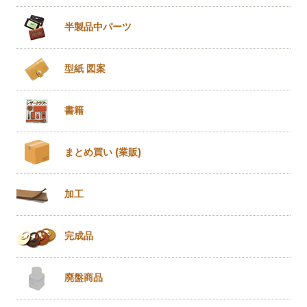
半製品
中パーツ
型紙 図案
書籍
まとめ買い
(業販)
加工
完成品
廃盤商品