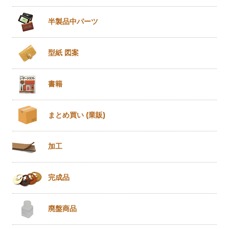
半製品
中パーツ
型紙 図案
書籍
まとめ買い
(業販)
加工
完成品
廃盤商品