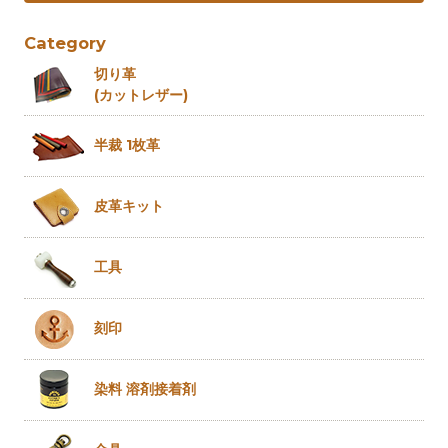
Category
切り革
(カットレザー)
半裁 1枚革
皮革キット
工具
刻印
染料 溶剤
接着剤