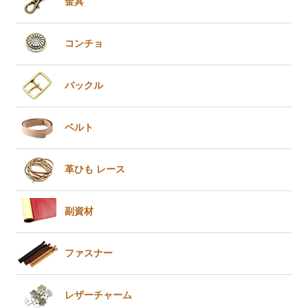
金具
コンチョ
バックル
ベルト
革ひも
レース
副資材
ファスナー
レザー
チャーム