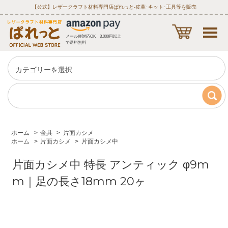
【公式】レザークラフト材料専門店ぱれっと‐皮革･キット･工具等を販売
メール便対応OK 3,000円以上
で送料無料
ホーム
>
金具
>
片面カシメ
ホーム
>
片面カシメ
>
片面カシメ中
片面カシメ中 特長 アンティック φ9m
m｜足の長さ18mm 20ヶ