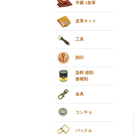
半裁 1枚革
皮革キット
工具
刻印
染料 溶剤
接着剤
金具
コンチョ
バックル