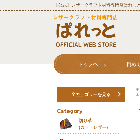
【公式】レザークラフト材料専門店ぱれっと
トップページ
初め
ホ
全カテゴリーを見る
ホ
Category
切り革
(カットレザー)