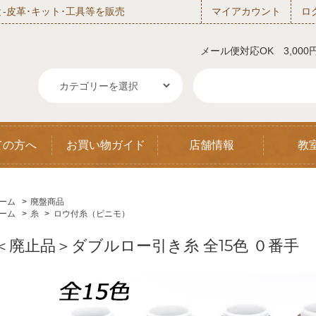
‐皮革･キット･工具等を販売
マイアカウント
ロ
メール便対応OK 3,00
ての方へ
お買い物ガイド
店舗情報
教
ーム
>
廃盤商品
ーム
>
糸
>
ロウ付糸（ビニモ）
＜廃止品＞ダブルロー引き糸 全15色 ０番手