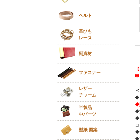
ベルト
革ひも
レース
副資材
【
ファスナー
申
レザー
＜
チャーム
◆
◆
半製品
◆
中パーツ
◆
コ
型紙 図案
◆
◆