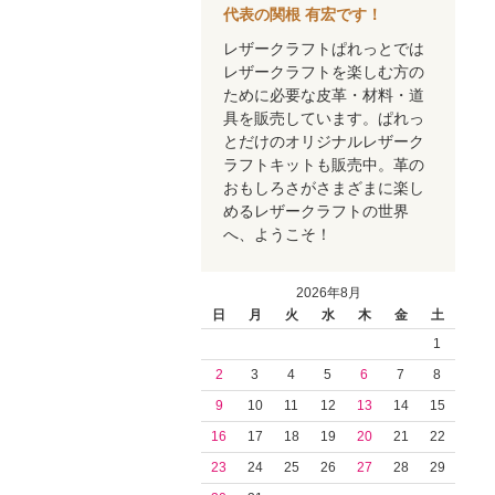
代表の関根 有宏です！
レザークラフトぱれっとでは
レザークラフトを楽しむ方の
ために必要な皮革・材料・道
具を販売しています。ぱれっ
とだけのオリジナルレザーク
ラフトキットも販売中。革の
おもしろさがさまざまに楽し
めるレザークラフトの世界
へ、ようこそ！
2026年8月
日
月
火
水
木
金
土
1
2
3
4
5
6
7
8
9
10
11
12
13
14
15
16
17
18
19
20
21
22
23
24
25
26
27
28
29