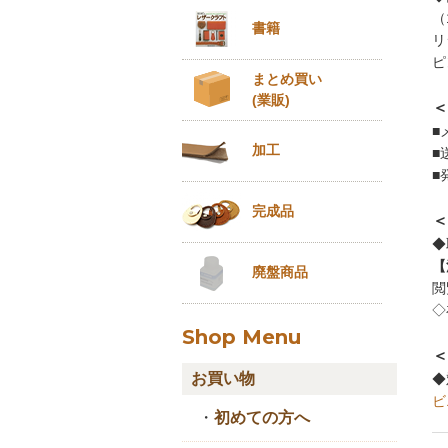
（
書籍
リ
ピ
まとめ買い
(業販)
＜
■
加工
■
■
完成品
＜
◆
【
廃盤商品
閲
◇
Shop Menu
＜
お買い物
◆
ビ
・
初めての方へ