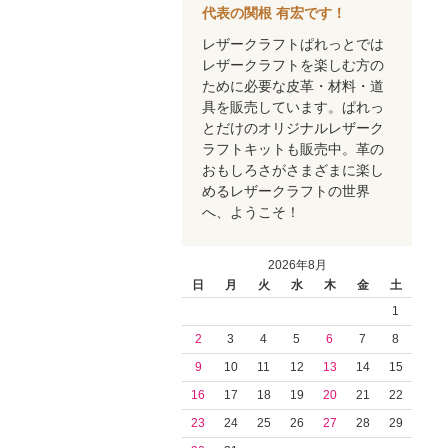
代表の関根 有宏です！
レザークラフトぱれっとでは
レザークラフトを楽しむ方の
ために必要な皮革・材料・道
具を販売しています。ぱれっ
とだけのオリジナルレザーク
ラフトキットも販売中。革の
おもしろさがさまざまに楽し
めるレザークラフトの世界
へ、ようこそ！
2026年8月
日
月
火
水
木
金
土
1
2
3
4
5
6
7
8
9
10
11
12
13
14
15
16
17
18
19
20
21
22
23
24
25
26
27
28
29