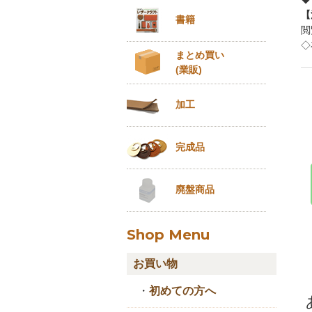
【
書籍
閲
◇
まとめ買い
(業販)
加工
完成品
廃盤商品
Shop Menu
お買い物
・
初めての方へ