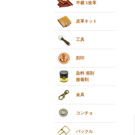
半裁 1枚革
皮革キット
工具
刻印
染料 溶剤
接着剤
金具
コンチョ
バックル