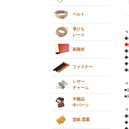
ベルト
革ひも
＜
レース
◆
◆
副資材
◆
◆
◆
ファスナー
◆
レザー
＜
チャーム
■
■
半製品
中パーツ
＜
◆
型紙 図案
◆
◆