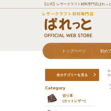
【公式】レザークラフト材料専門店ぱれっと
トップページ
初め
ホ
全カテゴリーを見る
ホ
Category
切り革
(カットレザー)