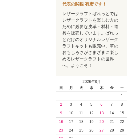
代表の関根 有宏です！
レザークラフトぱれっとでは
レザークラフトを楽しむ方の
ために必要な皮革・材料・道
具を販売しています。ぱれっ
とだけのオリジナルレザーク
ラフトキットも販売中。革の
おもしろさがさまざまに楽し
めるレザークラフトの世界
へ、ようこそ！
2026年8月
日
月
火
水
木
金
土
1
2
3
4
5
6
7
8
9
10
11
12
13
14
15
16
17
18
19
20
21
22
23
24
25
26
27
28
29