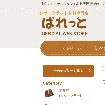
【公式】レザークラフト材料専門店ぱれっと
トップページ
初め
ホ
全カテゴリーを見る
ホ
Category
切り革
(カットレザー)