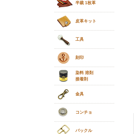
半裁 1枚革
皮革キット
工具
刻印
染料 溶剤
接着剤
金具
コンチョ
バックル