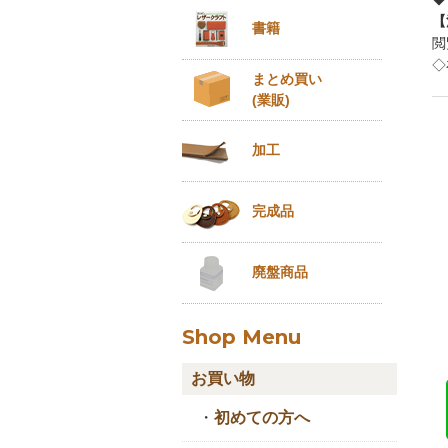
【
書籍
閲
◇
まとめ買い
(業販)
加工
完成品
廃盤商品
Shop Menu
お買い物
・
初めての方へ