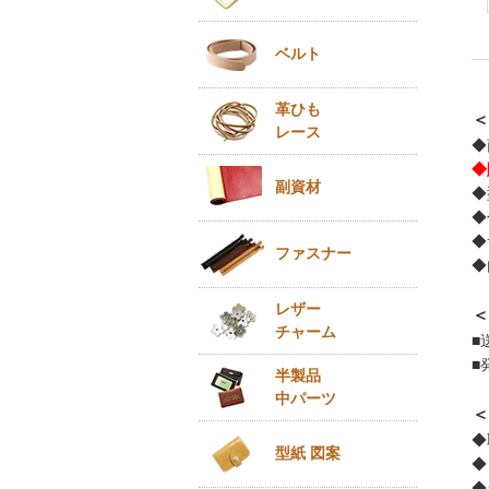
ベルト
革ひも
＜
レース
◆
◆
副資材
◆
◆
◆
ファスナー
◆
レザー
＜
チャーム
■
■
半製品
中パーツ
＜
◆
型紙 図案
◆
◆