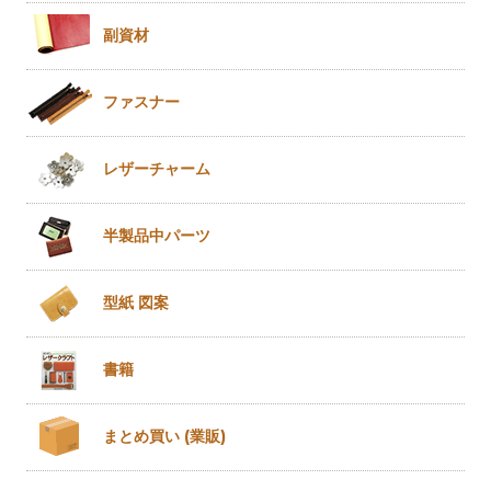
副資材
ファスナー
レザー
チャーム
半製品
中パーツ
型紙 図案
書籍
まとめ買い
(業販)