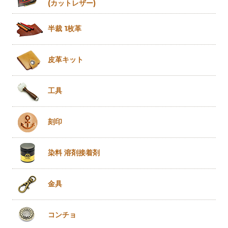
(カットレザー)
半裁 1枚革
皮革キット
工具
刻印
染料 溶剤
接着剤
金具
コンチョ