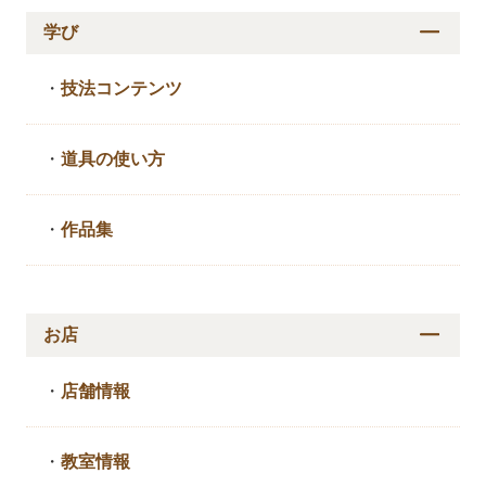
学び
・
技法コンテンツ
・
道具の使い方
・
作品集
お店
・
店舗情報
・
教室情報