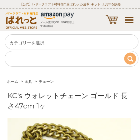
【公式】レザークラフト材料専門店ぱれっと‐皮革･キット･工具等を販売
メール便対応OK 3,000円以上
で送料無料
ホーム
>
金具
>
チェーン
KC's ウォレットチェーン ゴールド 長
さ47cm 1ヶ