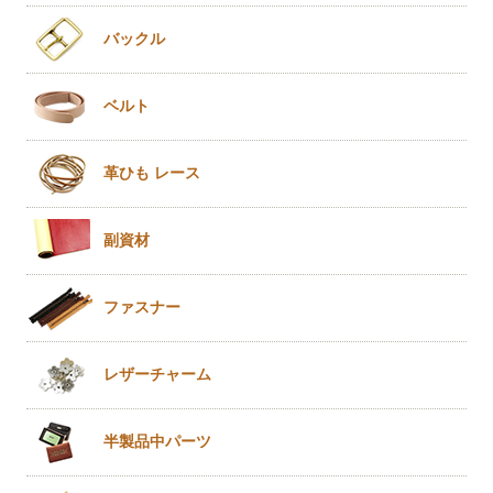
バックル
ベルト
革ひも
レース
副資材
ファスナー
レザー
チャーム
半製品
中パーツ