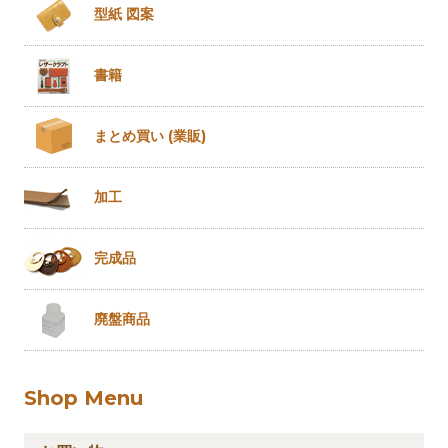
型紙 図案
書籍
まとめ買い
(業販)
加工
完成品
廃盤商品
Shop Menu