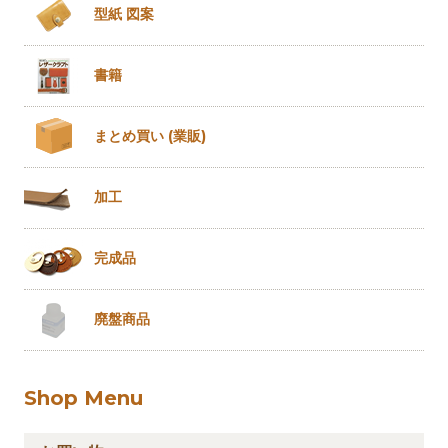
型紙 図案
書籍
まとめ買い
(業販)
加工
完成品
廃盤商品
Shop Menu