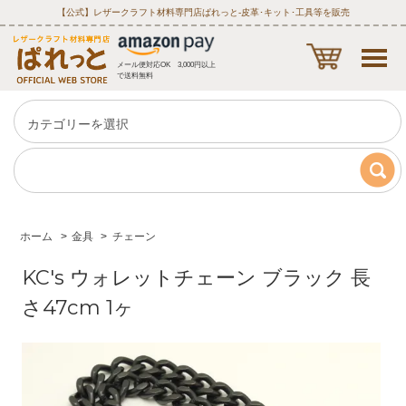
【公式】レザークラフト材料専門店ぱれっと‐皮革･キット･工具等を販売
メール便対応OK 3,000円以上
で送料無料
ホーム
>
金具
>
チェーン
KC's ウォレットチェーン ブラック 長
さ47cm 1ヶ