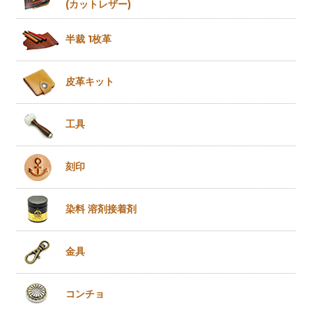
(カットレザー)
半裁 1枚革
皮革キット
工具
刻印
染料 溶剤
接着剤
金具
コンチョ