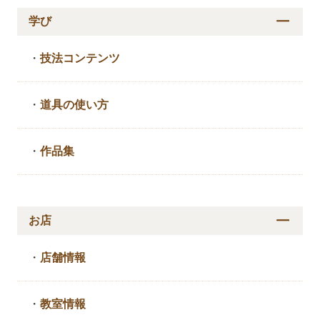
学び
・
技法コンテンツ
・
道具の使い方
・
作品集
お店
・
店舗情報
・
教室情報