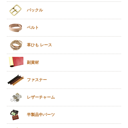
バックル
ベルト
革ひも
レース
副資材
ファスナー
レザー
チャーム
半製品
中パーツ