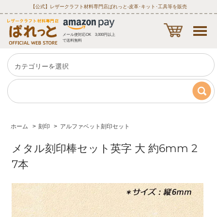
【公式】レザークラフト材料専門店ぱれっと‐皮革･キット･工具等を販売
メール便対応OK 3,000円以上
で送料無料
ホーム
>
刻印
>
アルファベット刻印セット
メタル刻印棒セット英字 大 約6mm 2
7本