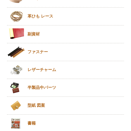
革ひも
レース
副資材
ファスナー
レザー
チャーム
半製品
中パーツ
型紙 図案
書籍