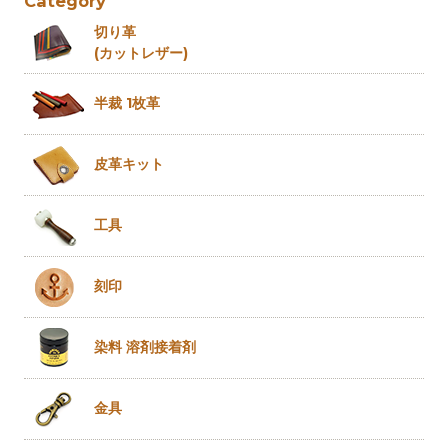
Category
切り革
(カットレザー)
半裁 1枚革
皮革キット
工具
刻印
染料 溶剤
接着剤
金具