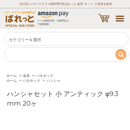
【公式】レザークラフト材料専門店ぱれっと‐皮革･キット･工具等を販売
メール便対応OK 3,000円以上
で送料無料
ホーム
>
金具
>
バネホック
ホーム
>
バネホック
>
ハンシャ
ハンシャセット 小 アンティック φ9.3
mm 20ヶ