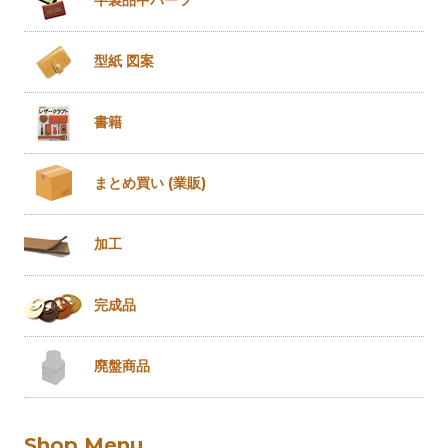
半製品
中パーツ
型紙 図案
書籍
まとめ買い
(業販)
加工
完成品
廃盤商品
Shop Menu