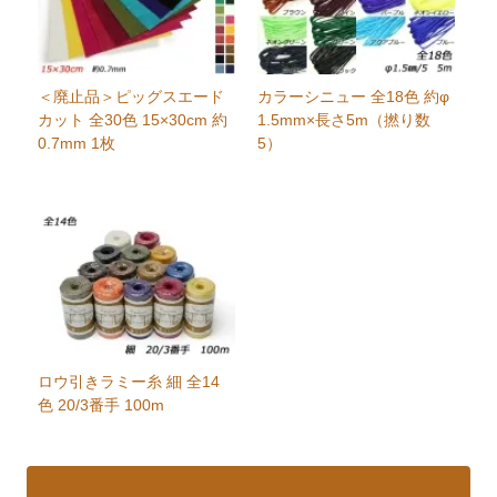
＜廃止品＞ピッグスエード
カラーシニュー 全18色 約φ
カット 全30色 15×30cm 約
1.5mm×長さ5m（撚り数
0.7mm 1枚
5）
ロウ引きラミー糸 細 全14
色 20/3番手 100m