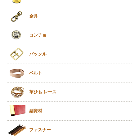
金具
コンチョ
バックル
ベルト
革ひも
レース
副資材
ファスナー