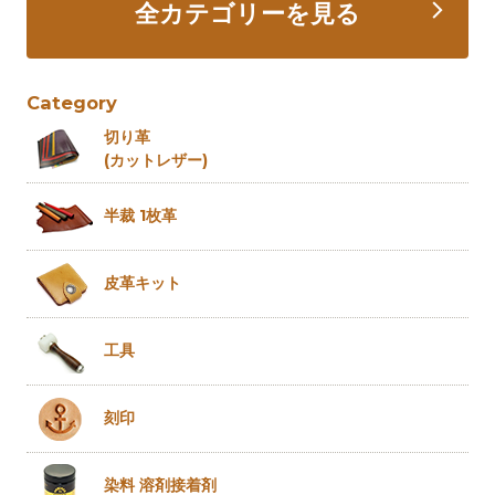
全カテゴリーを見る
Category
切り革
(カットレザー)
半裁 1枚革
皮革キット
工具
刻印
染料 溶剤
接着剤