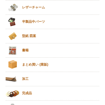
レザー
チャーム
半製品
中パーツ
型紙 図案
書籍
まとめ買い
(業販)
加工
完成品