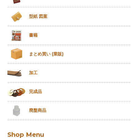
型紙 図案
書籍
まとめ買い
(業販)
加工
完成品
廃盤商品
Shop Menu