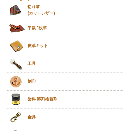
切り革
(カットレザー)
半裁 1枚革
皮革キット
工具
刻印
染料 溶剤
接着剤
金具