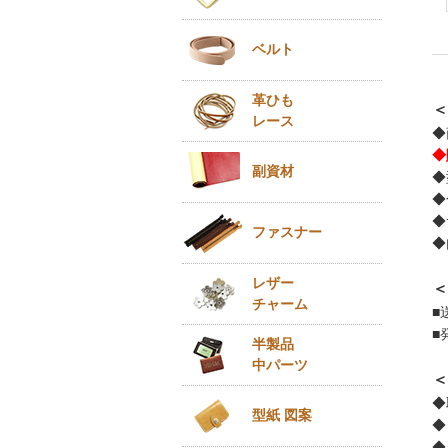
ベルト
革ひも
＜
レース
◆
◆
副資材
◆
◆
◆
ファスナー
◆
レザー
＜
チャーム
■
■
半製品
中パーツ
＜
◆
型紙 図案
◆
◆