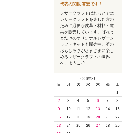
代表の関根 有宏です！
レザークラフトぱれっとでは
レザークラフトを楽しむ方の
ために必要な皮革・材料・道
具を販売しています。ぱれっ
とだけのオリジナルレザーク
ラフトキットも販売中。革の
おもしろさがさまざまに楽し
めるレザークラフトの世界
へ、ようこそ！
2026年8月
日
月
火
水
木
金
土
1
2
3
4
5
6
7
8
9
10
11
12
13
14
15
16
17
18
19
20
21
22
23
24
25
26
27
28
29