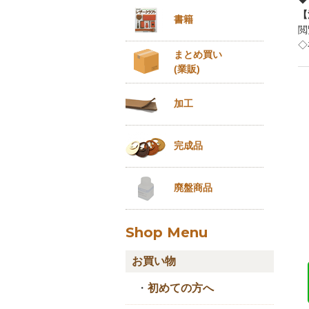
【
書籍
閲
◇
まとめ買い
(業販)
加工
完成品
廃盤商品
Shop Menu
お買い物
・
初めての方へ