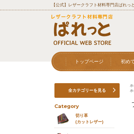
【公式】レザークラフト材料専門店ぱれっと
トップページ
初め
ホ
全カテゴリーを見る
ホ
Category
切り革
(カットレザー)