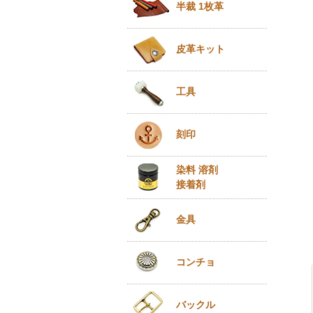
半裁 1枚革
皮革キット
工具
刻印
染料 溶剤
接着剤
金具
コンチョ
バックル