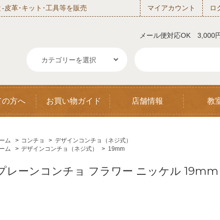
‐皮革･キット･工具等を販売
マイアカウント
ロ
メール便対応OK 3,00
ての方へ
お買い物ガイド
店舗情報
教
ーム
>
コンチョ
>
デザインコンチョ（ネジ式）
ーム
>
デザインコンチョ（ネジ式）
>
19mm
プレーンコンチョ フラワー ニッケル 19mm