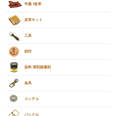
半裁 1枚革
皮革キット
工具
刻印
染料 溶剤
接着剤
金具
コンチョ
バックル