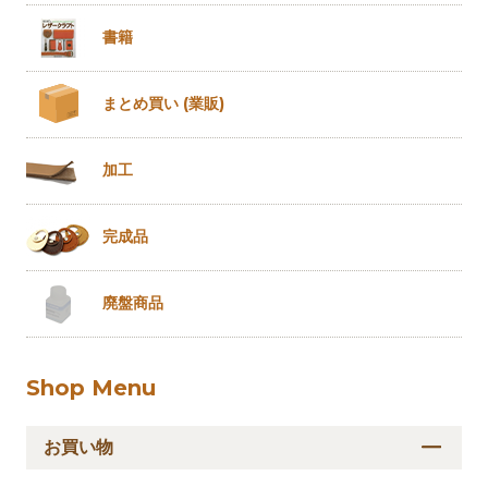
書籍
まとめ買い
(業販)
加工
完成品
廃盤商品
Shop Menu
お買い物