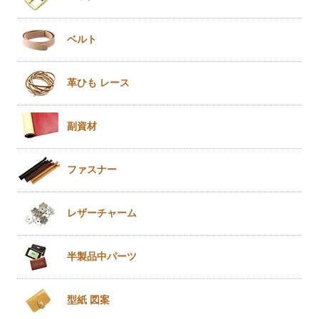
ベルト
革ひも
レース
副資材
ファスナー
レザー
チャーム
半製品
中パーツ
型紙 図案