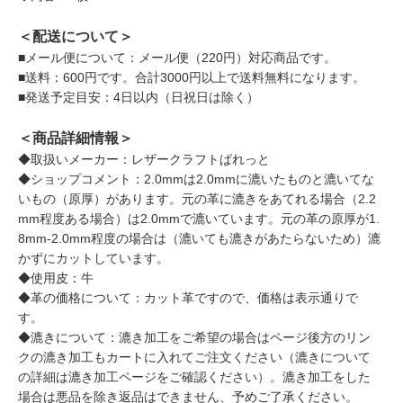
＜配送について＞
■メール便について：メール便（220円）対応商品です。
■送料：600円です。合計3000円以上で送料無料になります。
■発送予定目安：4日以内（日祝日は除く）
＜商品詳細情報＞
◆取扱いメーカー：レザークラフトぱれっと
◆ショップコメント：2.0mmは2.0mmに漉いたものと漉いてな
いもの（原厚）があります。元の革に漉きをあてれる場合（2.2
mm程度ある場合）は2.0mmで漉いています。元の革の原厚が1.
8mm-2.0mm程度の場合は（漉いても漉きがあたらないため）漉
かずにカットしています。
◆使用皮：牛
◆革の価格について：カット革ですので、価格は表示通りで
す。
◆漉きについて：漉き加工をご希望の場合はページ後方のリン
クの漉き加工もカートに入れてご注文ください（漉きについて
の詳細は漉き加工ページをご確認ください）。漉き加工をした
場合は悪品を除き返品はできません、予めご了承ください。