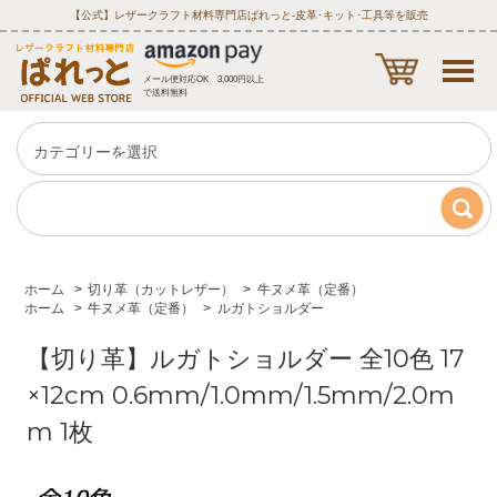
【公式】レザークラフト材料専門店ぱれっと‐皮革･キット･工具等を販売
メール便対応OK 3,000円以上
で送料無料
ホーム
>
切り革（カットレザー）
>
牛ヌメ革（定番）
ホーム
>
牛ヌメ革（定番）
>
ルガトショルダー
【切り革】ルガトショルダー 全10色 17
×12cm 0.6mm/1.0mm/1.5mm/2.0m
m 1枚