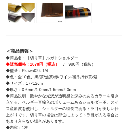
＜商品情報＞
◆商品名：【切り革】ルガトショルダー
◆販売価格：1078円（税込）
/ 980円（税抜）
◆型番：Pkawa024-1/4
◆色：全10色、黒/茶/焦茶/赤/ワイン/橙/紺/緑/黄/紫
◆サイズ：17×12cm
◆厚さ：0.6mm/1.0mm/1.5mm/2.0mm
◆商品説明：艶やかな光沢が透明感と深みのあるカラーを引き
立てる、ベルギー直輸入のボリュームあるショルダー革。スイ
ス産原皮を使用し、ショルダーの特長であるトラ目が美しい仕
上がりです。切り革の場合は部位によってトラ目が入る場合と
あまり入らない場合があります。
◆内容：1枚