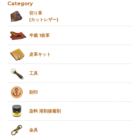
Category
切り革
(カットレザー)
半裁 1枚革
皮革キット
工具
刻印
染料 溶剤
接着剤
金具