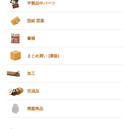
半製品
中パーツ
型紙 図案
書籍
まとめ買い
(業販)
加工
完成品
廃盤商品