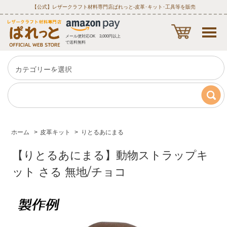
【公式】レザークラフト材料専門店ぱれっと‐皮革･キット･工具等を販売
メール便対応OK 3,000円以上
で送料無料
ホーム
>
皮革キット
>
りとるあにまる
【りとるあにまる】動物ストラップキ
ット さる 無地/チョコ