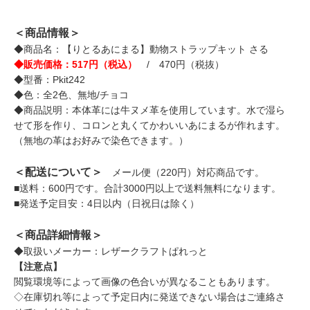
＜商品情報＞
◆商品名：【りとるあにまる】動物ストラップキット さる
◆販売価格：517円（税込）
/ 470円（税抜）
◆型番：Pkit242
◆色：全2色、無地/チョコ
◆商品説明：本体革には牛ヌメ革を使用しています。水で湿ら
せて形を作り、コロンと丸くてかわいいあにまるが作れます。
（無地の革はお好みで染色できます。）
＜配送について＞
メール便（220円）対応商品です。
■送料：600円です。合計3000円以上で送料無料になります。
■発送予定目安：4日以内（日祝日は除く）
＜商品詳細情報＞
◆取扱いメーカー：レザークラフトぱれっと
【注意点】
閲覧環境等によって画像の色合いが異なることもあります。
◇在庫切れ等によって予定日内に発送できない場合はご連絡さ