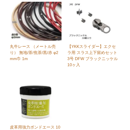
丸牛レース （メートル売
【YKKスライダー】エクセ
り） 無地/茶/焦茶/黒/赤 φ2
ラ用 スラス上下留めセット
mm巾 1m
3号 DFW ブラックニッケル
10ヶ入
皮革用強力ボンドエース 10