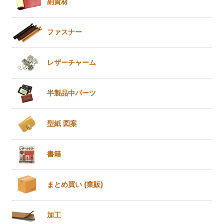
副資材
ファスナー
レザー
チャーム
半製品
中パーツ
型紙 図案
書籍
まとめ買い
(業販)
加工