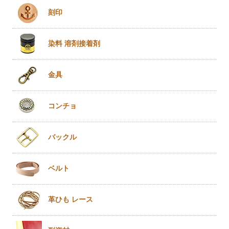
刻印
染料 溶剤
接着剤
金具
コンチョ
バックル
ベルト
革ひも
レース