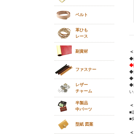
ベルト
革ひも
レース
副資材
＜
◆
◆
ファスナー
◆
◆
レザー
◆
チャーム
い
半製品
＜
中パーツ
■
■
型紙 図案
＜