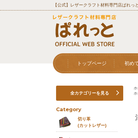
【公式】レザークラフト材料専門店ぱれっと
トップページ
初め
ホ
全カテゴリーを見る
ホ
Category
切り革
(カットレザー)