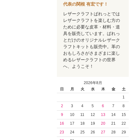
代表の関根 有宏です！
レザークラフトぱれっとでは
レザークラフトを楽しむ方の
ために必要な皮革・材料・道
具を販売しています。ぱれっ
とだけのオリジナルレザーク
ラフトキットも販売中。革の
おもしろさがさまざまに楽し
めるレザークラフトの世界
へ、ようこそ！
2026年8月
日
月
火
水
木
金
土
1
2
3
4
5
6
7
8
9
10
11
12
13
14
15
16
17
18
19
20
21
22
23
24
25
26
27
28
29