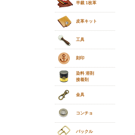
半裁 1枚革
皮革キット
工具
刻印
染料 溶剤
接着剤
金具
コンチョ
バックル