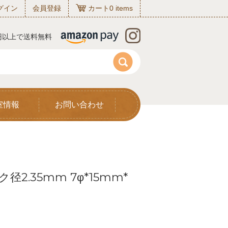
グイン
会員登録
カート
0
items
0円以上で送料無料
室情報
お問い合わせ
径2.35mm 7φ*15mm*