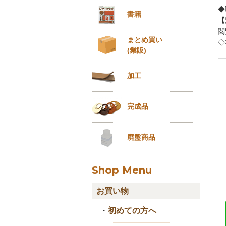
◆
書籍
【
閲
まとめ買い
◇
(業販)
加工
完成品
廃盤商品
Shop Menu
お買い物
・
初めての方へ