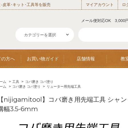
‐皮革･キット･工具等を販売
マイアカウント
ロ
メール便対応OK 3,00
ての方へ
お買い物ガイド
店舗情報
教
ーム
>
工具
>
コバ磨き コバ塗り
ーム
>
コバ磨き コバ塗り
>
リューター用先端工具
【nijigamitool】コバ磨き用先端工具 シャンク
溝幅3.5-6mm