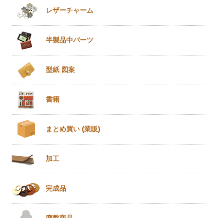
レザー
チャーム
半製品
中パーツ
型紙 図案
書籍
まとめ買い
(業販)
加工
完成品