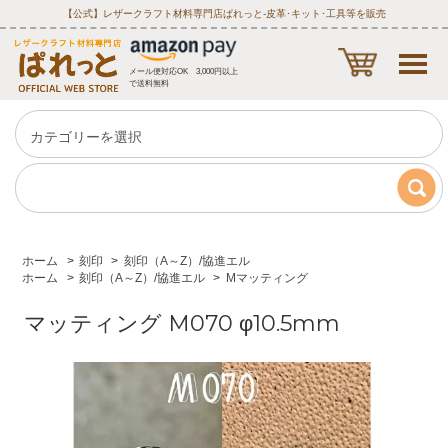
【公式】レザークラフト材料専門店ぱれっと‐皮革･キット･工具等を販売
メール便対応OK 3,000円以上
で送料無料
ホーム
>
刻印
>
刻印（A～Z）/協進エル
ホーム
>
刻印（A～Z）/協進エル
>
Mマッティング
マッティング M070 φ10.5mm