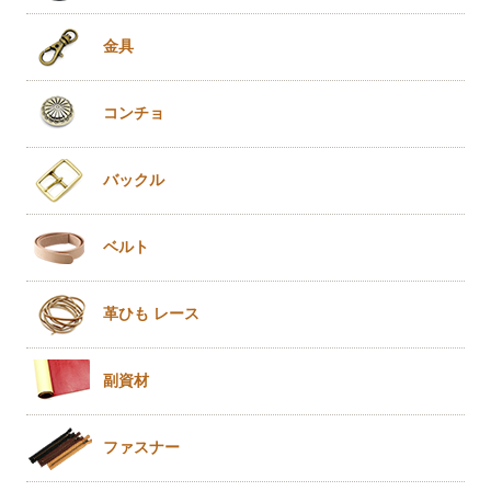
金具
コンチョ
バックル
ベルト
革ひも
レース
副資材
ファスナー