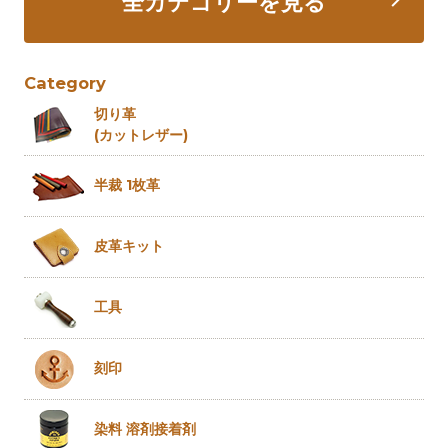
全カテゴリーを見る
Category
切り革
(カットレザー)
半裁 1枚革
皮革キット
工具
刻印
染料 溶剤
接着剤