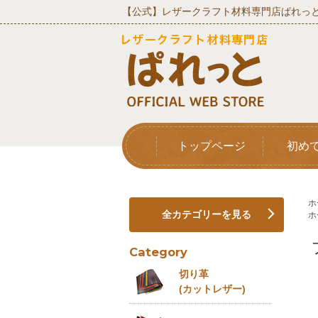
【公式】レザークラフト材料専門店ぱれっと
トップページ
初め
ホ
全カテゴリーを見る
ホ
Category
切り革
(カットレザー)