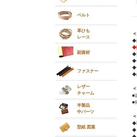
ベルト
革ひも
＜
レース
◆
◆
副資材
◆
◆
◆
ファスナー
◆
レザー
＜
チャーム
■
■
半製品
中パーツ
＜
◆
型紙 図案
◆
◆