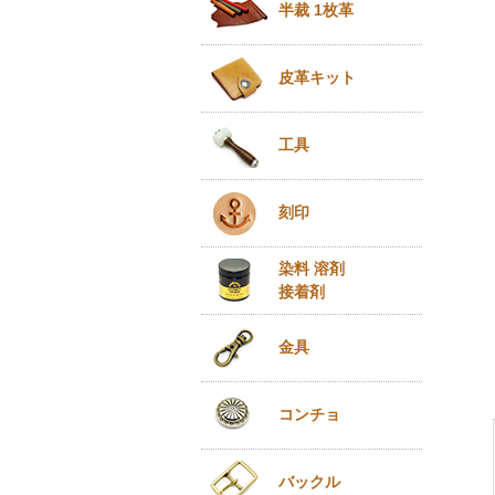
半裁 1枚革
皮革キット
工具
刻印
染料 溶剤
接着剤
金具
コンチョ
バックル