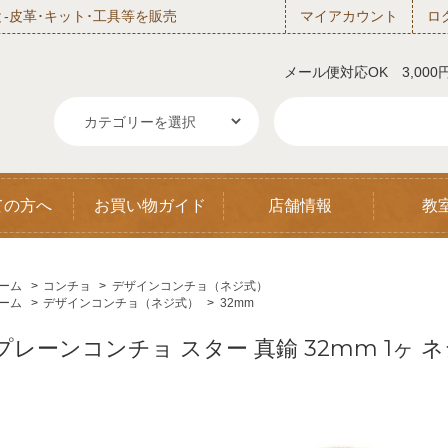
‐皮革･キット･工具等を販売
マイアカウント
ロ
メール便対応OK 3,00
ての方へ
お買い物ガイド
店舗情報
教
ーム
>
コンチョ
>
デザインコンチョ（ネジ式）
ーム
>
デザインコンチョ（ネジ式）
>
32mm
プレーンコンチョ スター 真鍮 32mm 1ヶ 