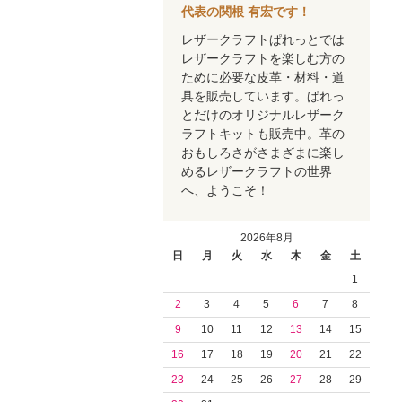
代表の関根 有宏です！
レザークラフトぱれっとでは
レザークラフトを楽しむ方の
ために必要な皮革・材料・道
具を販売しています。ぱれっ
とだけのオリジナルレザーク
ラフトキットも販売中。革の
おもしろさがさまざまに楽し
めるレザークラフトの世界
へ、ようこそ！
2026年8月
日
月
火
水
木
金
土
1
2
3
4
5
6
7
8
9
10
11
12
13
14
15
16
17
18
19
20
21
22
23
24
25
26
27
28
29