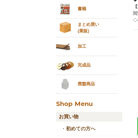
【
書籍
閲
◇
まとめ買い
(業販)
加工
完成品
廃盤商品
Shop Menu
お買い物
・
初めての方へ