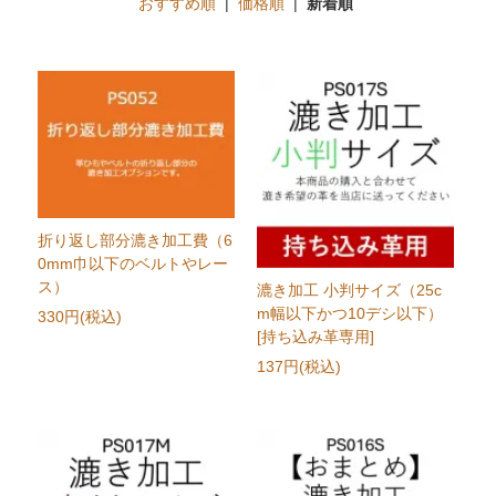
おすすめ順
|
価格順
|
新着順
折り返し部分漉き加工費（6
0mm巾以下のベルトやレー
ス）
漉き加工 小判サイズ（25c
m幅以下かつ10デシ以下）
330円(税込)
[持ち込み革専用]
137円(税込)