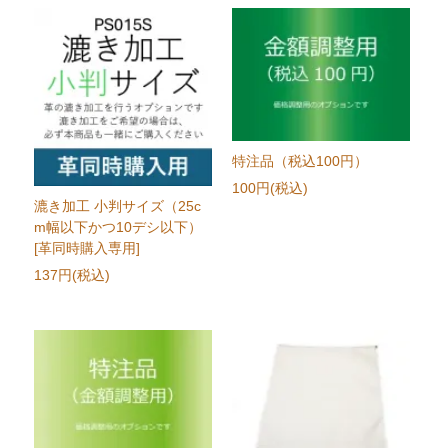
特注品（税込100円）
100円(税込)
漉き加工 小判サイズ（25c
m幅以下かつ10デシ以下）
[革同時購入専用]
137円(税込)