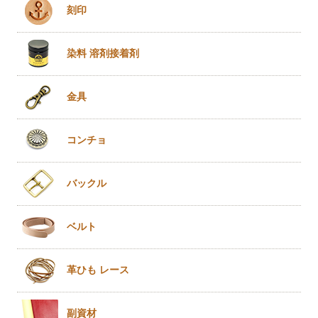
刻印
染料 溶剤
接着剤
金具
コンチョ
バックル
ベルト
革ひも
レース
副資材