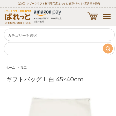
【公式】レザークラフト材料専門店ぱれっと‐皮革･キット･工具等を販売
メール便対応OK 3,000円以上
で送料無料
ホーム
>
加工
ギフトバッグ L 白 45×40cm