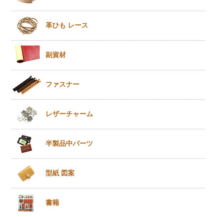
革ひも
レース
副資材
ファスナー
レザー
チャーム
半製品
中パーツ
型紙 図案
書籍