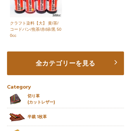
クラフト染料【大】 黄/茶/
コードバン/焦茶/赤/緑/黒 50
0cc
全カテゴリーを見る
Category
切り革
(カットレザー)
半裁 1枚革