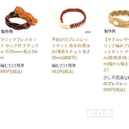
マジックブレスキッ
平結びのブレスレッ
【サドルレザ
ト ホック付 ナチュラ
トキット 赤＆白/黒＆
リック編みブ
ル 巾25mm×長さ24c
白/薄茶＆チョコ 長さ
ットキット 
m
20cm(調節可)
ル/黒/焦茶/赤 1
m(端から端
編むだけ簡単
編むだけ簡単
さ)
990円(税込)
451円(税込)
少し不思議な
のブレスレッ
506円(税込)
<
1
>