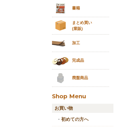
書籍
まとめ買い
(業販)
加工
完成品
廃盤商品
Shop Menu
お買い物
・
初めての方へ