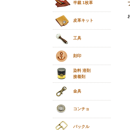
半裁 1枚革
皮革キット
工具
刻印
染料 溶剤
接着剤
金具
コンチョ
バックル