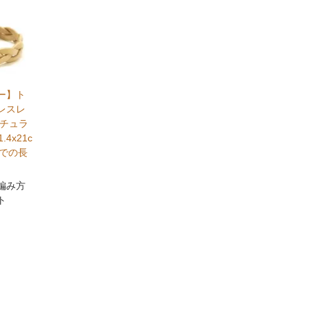
ー】ト
レスレ
ナチュラ
.4x21c
までの長
編み方
ト