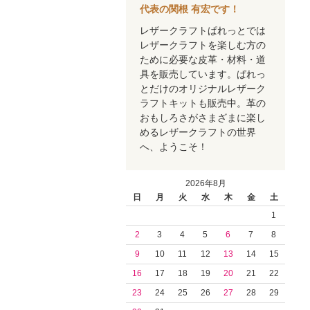
代表の関根 有宏です！
レザークラフトぱれっとでは
レザークラフトを楽しむ方の
ために必要な皮革・材料・道
具を販売しています。ぱれっ
とだけのオリジナルレザーク
ラフトキットも販売中。革の
おもしろさがさまざまに楽し
めるレザークラフトの世界
へ、ようこそ！
2026年8月
日
月
火
水
木
金
土
1
2
3
4
5
6
7
8
9
10
11
12
13
14
15
16
17
18
19
20
21
22
23
24
25
26
27
28
29