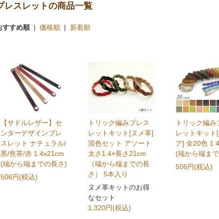
ブレスレットの商品一覧
おすすめ順
|
価格順
|
新着順
【サドルレザー】セ
トリック編みブレス
トリック編み
ンターデザインブレ
レットキット[ヌメ革]
レットキット
スレット ナチュラル/
混色セット アソート
ア] 全20色 1.
黒/焦茶/赤 1.4x21cm
太さ1.4×長さ21cm
(端から端まで
(端から端までの長さ)
（端から端までの長
506円(税込)
さ） 5本入り
506円(税込)
ヌメ革キットのお得
なセット
1,320円(税込)