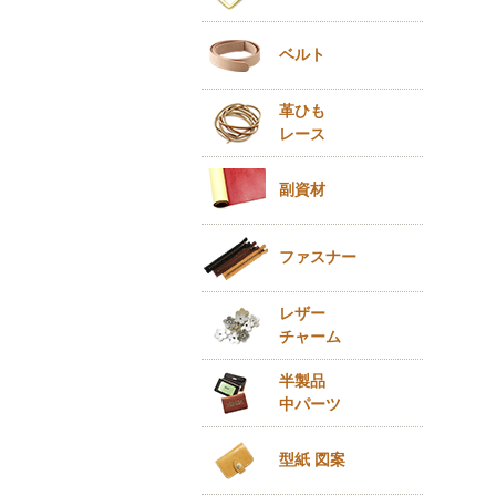
ベルト
革ひも
レース
副資材
ファスナー
レザー
チャーム
半製品
中パーツ
型紙 図案