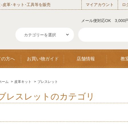
‐皮革･キット･工具等を販売
マイアカウント
ロ
メール便対応OK 3,00
ての方へ
お買い物ガイド
店舗情報
教
ホーム
>
皮革キット
>
ブレスレット
ブレスレットのカテゴリ